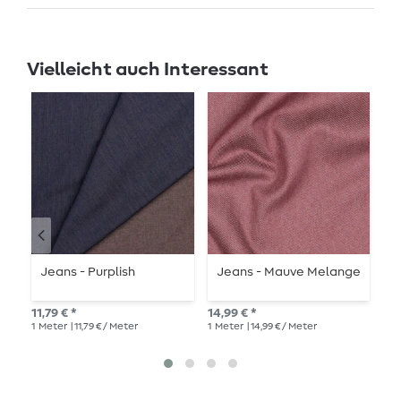
Vielleicht auch Interessant
Jeans - Purplish
Jeans - Mauve Melange
H
H
11,79 € *
14,99 € *
29,
1
Meter
| 11,79 € / Meter
1
Meter
| 14,99 € / Meter
1
Me