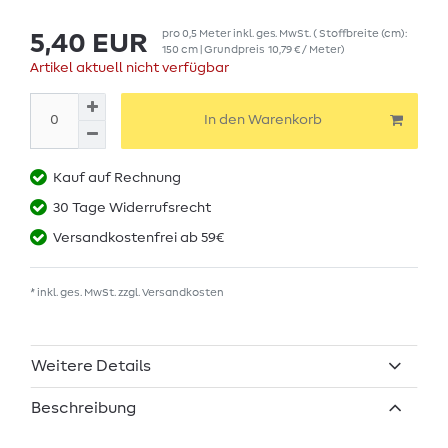
pro
0,5
Meter
inkl. ges. MwSt.
( Stoffbreite (cm):
5,40 EUR
150 cm | Grundpreis
10,79 € / Meter
)
Artikel aktuell nicht verfügbar
In den Warenkorb
Kauf auf Rechnung
30 Tage Widerrufsrecht
Versandkostenfrei ab 59€
* inkl. ges. MwSt. zzgl.
Versandkosten
Weitere Details
Beschreibung