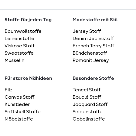
Stoffe für jeden Tag
Modestoffe mit Stil
Baumwollstoffe
Jersey Stoff
Leinenstoffe
Denim Jeansstoff
Viskose Stoff
French Terry Stoff
Sweatstoffe
Bündchenstoff
Musselin
Romanit Jersey
Für starke Nähideen
Besondere Stoffe
Filz
Tencel Stoff
Canvas Stoff
Bouclé Stoff
Kunstleder
Jacquard Stoff
Softshell Stoffe
Seidenstoffe
Möbelstoffe
Gobelinstoffe