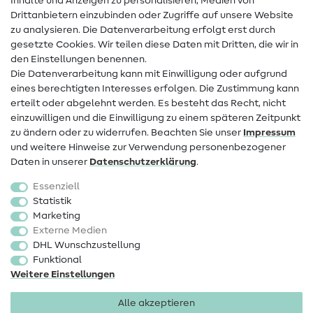
Inhalte und Anzeigen zu personalisieren, Medien von
Drittanbietern einzubinden oder Zugriffe auf unsere Website
Kontakt
zu analysieren. Die Datenverarbeitung erfolgt erst durch
Infos zum Betreiberwechsel
gesetzte Cookies. Wir teilen diese Daten mit Dritten, die wir in
den Einstellungen benennen.
FAQ
Die Datenverarbeitung kann mit Einwilligung oder aufgrund
eines berechtigten Interesses erfolgen. Die Zustimmung kann
Widerrufsrecht
erteilt oder abgelehnt werden. Es besteht das Recht, nicht
Beliebt
einzuwilligen und die Einwilligung zu einem späteren Zeitpunkt
zu ändern oder zu widerrufen. Beachten Sie unser
Impressum
und weitere Hinweise zur Verwendung personenbezogener
Stoffe
Daten in unserer
Daten­schutz­erklärung
.
Nähzubehör
Essenziell
Sale
Statistik
Marketing
Schnittmuster
Externe Medien
DHL Wunschzustellung
Funktional
Weitere Einstellungen
Alle akzeptieren