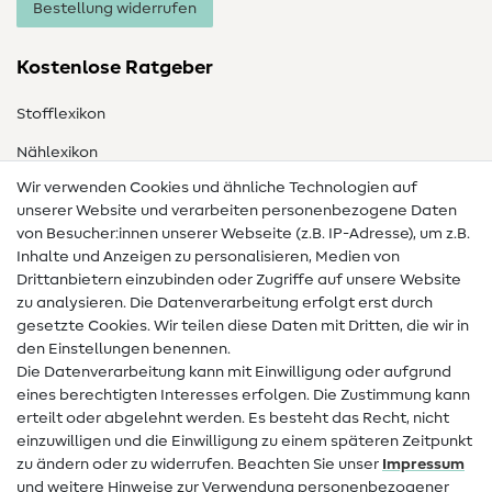
Bestellung widerrufen
Kostenlose Ratgeber
Stofflexikon
Nählexikon
Wir verwenden Cookies und ähnliche Technologien auf
Nähanleitungen
unserer Website und verarbeiten personenbezogene Daten
von Besucher:innen unserer Webseite (z.B. IP-Adresse), um z.B.
Hilfe & Kontakt
Inhalte und Anzeigen zu personalisieren, Medien von
Drittanbietern einzubinden oder Zugriffe auf unsere Website
Kontakt
zu analysieren. Die Datenverarbeitung erfolgt erst durch
Infos zum Betreiberwechsel
gesetzte Cookies. Wir teilen diese Daten mit Dritten, die wir in
den Einstellungen benennen.
FAQ
Die Datenverarbeitung kann mit Einwilligung oder aufgrund
eines berechtigten Interesses erfolgen. Die Zustimmung kann
Widerrufsrecht
erteilt oder abgelehnt werden. Es besteht das Recht, nicht
Beliebt
einzuwilligen und die Einwilligung zu einem späteren Zeitpunkt
zu ändern oder zu widerrufen. Beachten Sie unser
Impressum
und weitere Hinweise zur Verwendung personenbezogener
Stoffe