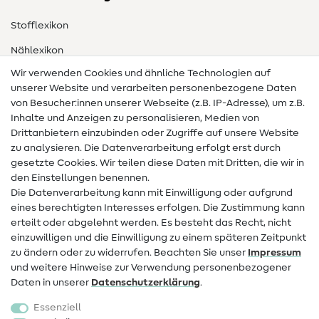
Stofflexikon
Nählexikon
Wir verwenden Cookies und ähnliche Technologien auf
Nähanleitungen
unserer Website und verarbeiten personenbezogene Daten
von Besucher:innen unserer Webseite (z.B. IP-Adresse), um z.B.
Hilfe & Kontakt
Inhalte und Anzeigen zu personalisieren, Medien von
Drittanbietern einzubinden oder Zugriffe auf unsere Website
Kontakt
zu analysieren. Die Datenverarbeitung erfolgt erst durch
Infos zum Betreiberwechsel
gesetzte Cookies. Wir teilen diese Daten mit Dritten, die wir in
den Einstellungen benennen.
FAQ
Die Datenverarbeitung kann mit Einwilligung oder aufgrund
eines berechtigten Interesses erfolgen. Die Zustimmung kann
Widerrufsrecht
erteilt oder abgelehnt werden. Es besteht das Recht, nicht
Beliebt
einzuwilligen und die Einwilligung zu einem späteren Zeitpunkt
zu ändern oder zu widerrufen. Beachten Sie unser
Impressum
und weitere Hinweise zur Verwendung personenbezogener
Stoffe
Daten in unserer
Daten­schutz­erklärung
.
Nähzubehör
Essenziell
Sale