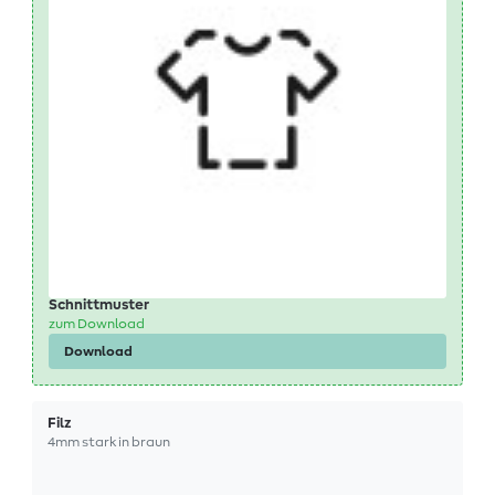
Schnittmuster
zum Download
Download
Filz
4mm stark in braun