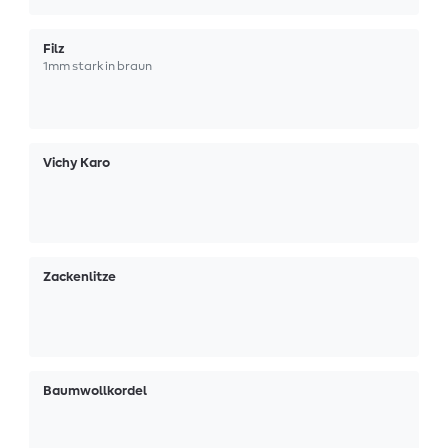
Filz
1mm stark in braun
Vichy Karo
Zackenlitze
Baumwollkordel