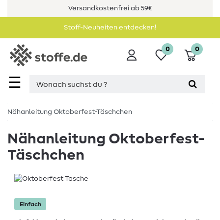
Versandkostenfrei ab 59€
Stoff-Neuheiten entdecken!
0
0
☰
Nähanleitung Oktoberfest-Täschchen
Nähanleitung Oktoberfest-
Täschchen
Einfach