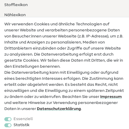
Stofflexikon
Nählexikon
Wir verwenden Cookies und ähnliche Technologien auf
Nähanleitungen
unserer Website und verarbeiten personenbezogene Daten
von Besucher:innen unserer Webseite (z.B. IP-Adresse), um z.B.
Hilfe & Kontakt
Inhalte und Anzeigen zu personalisieren, Medien von
Drittanbietern einzubinden oder Zugriffe auf unsere Website
Kontakt
zu analysieren. Die Datenverarbeitung erfolgt erst durch
Infos zum Betreiberwechsel
gesetzte Cookies. Wir teilen diese Daten mit Dritten, die wir in
den Einstellungen benennen.
FAQ
Die Datenverarbeitung kann mit Einwilligung oder aufgrund
eines berechtigten Interesses erfolgen. Die Zustimmung kann
Widerrufsrecht
erteilt oder abgelehnt werden. Es besteht das Recht, nicht
Beliebt
einzuwilligen und die Einwilligung zu einem späteren Zeitpunkt
zu ändern oder zu widerrufen. Beachten Sie unser
Impressum
und weitere Hinweise zur Verwendung personenbezogener
Stoffe
Daten in unserer
Daten­schutz­erklärung
.
Nähzubehör
Essenziell
Sale
Statistik