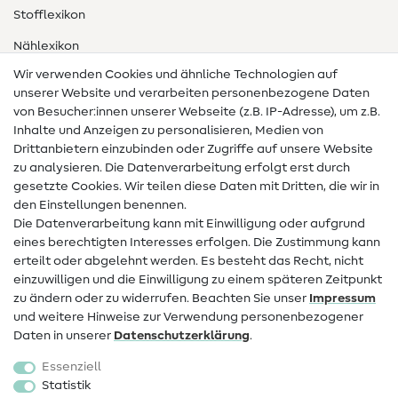
Stofflexikon
Nählexikon
Wir verwenden Cookies und ähnliche Technologien auf
Nähanleitungen
unserer Website und verarbeiten personenbezogene Daten
von Besucher:innen unserer Webseite (z.B. IP-Adresse), um z.B.
Hilfe & Kontakt
Inhalte und Anzeigen zu personalisieren, Medien von
Drittanbietern einzubinden oder Zugriffe auf unsere Website
Kontakt
zu analysieren. Die Datenverarbeitung erfolgt erst durch
Infos zum Betreiberwechsel
gesetzte Cookies. Wir teilen diese Daten mit Dritten, die wir in
den Einstellungen benennen.
FAQ
Die Datenverarbeitung kann mit Einwilligung oder aufgrund
eines berechtigten Interesses erfolgen. Die Zustimmung kann
Widerrufsrecht
erteilt oder abgelehnt werden. Es besteht das Recht, nicht
Beliebt
einzuwilligen und die Einwilligung zu einem späteren Zeitpunkt
zu ändern oder zu widerrufen. Beachten Sie unser
Impressum
und weitere Hinweise zur Verwendung personenbezogener
Stoffe
Daten in unserer
Daten­schutz­erklärung
.
Nähzubehör
Essenziell
Sale
Statistik