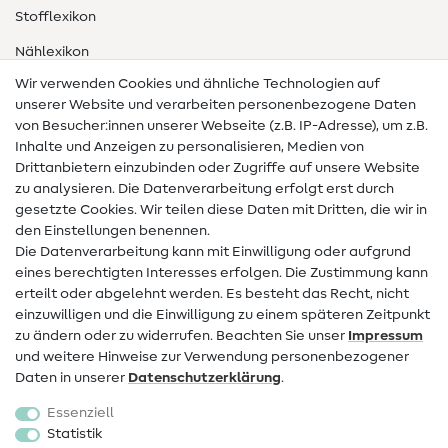
Stofflexikon
Nählexikon
Wir verwenden Cookies und ähnliche Technologien auf
Nähanleitungen
unserer Website und verarbeiten personenbezogene Daten
von Besucher:innen unserer Webseite (z.B. IP-Adresse), um z.B.
Hilfe & Kontakt
Inhalte und Anzeigen zu personalisieren, Medien von
Drittanbietern einzubinden oder Zugriffe auf unsere Website
Kontakt
zu analysieren. Die Datenverarbeitung erfolgt erst durch
Infos zum Betreiberwechsel
gesetzte Cookies. Wir teilen diese Daten mit Dritten, die wir in
den Einstellungen benennen.
FAQ
Die Datenverarbeitung kann mit Einwilligung oder aufgrund
eines berechtigten Interesses erfolgen. Die Zustimmung kann
Widerrufsrecht
erteilt oder abgelehnt werden. Es besteht das Recht, nicht
Beliebt
einzuwilligen und die Einwilligung zu einem späteren Zeitpunkt
zu ändern oder zu widerrufen. Beachten Sie unser
Impressum
und weitere Hinweise zur Verwendung personenbezogener
Stoffe
Daten in unserer
Daten­schutz­erklärung
.
Nähzubehör
Essenziell
Sale
Statistik