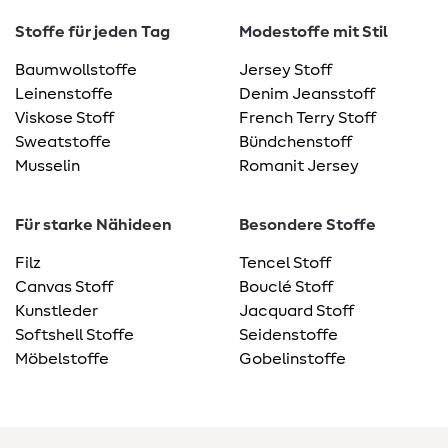
Stoffe für jeden Tag
Modestoffe mit Stil
Baumwollstoffe
Jersey Stoff
Leinenstoffe
Denim Jeansstoff
Viskose Stoff
French Terry Stoff
Sweatstoffe
Bündchenstoff
Musselin
Romanit Jersey
Für starke Nähideen
Besondere Stoffe
Filz
Tencel Stoff
Canvas Stoff
Bouclé Stoff
Kunstleder
Jacquard Stoff
Softshell Stoffe
Seidenstoffe
Möbelstoffe
Gobelinstoffe