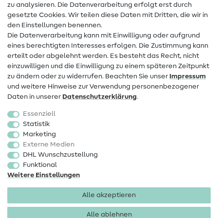
zu analysieren. Die Datenverarbeitung erfolgt erst durch
Infos zum Betreiberwechsel
gesetzte Cookies. Wir teilen diese Daten mit Dritten, die wir in
den Einstellungen benennen.
FAQ
Die Datenverarbeitung kann mit Einwilligung oder aufgrund
eines berechtigten Interesses erfolgen. Die Zustimmung kann
Widerrufsrecht
erteilt oder abgelehnt werden. Es besteht das Recht, nicht
Beliebt
einzuwilligen und die Einwilligung zu einem späteren Zeitpunkt
zu ändern oder zu widerrufen. Beachten Sie unser
Impressum
und weitere Hinweise zur Verwendung personenbezogener
Stoffe
Daten in unserer
Daten­schutz­erklärung
.
Nähzubehör
Essenziell
Sale
Statistik
Marketing
Schnittmuster
Externe Medien
DHL Wunschzustellung
Funktional
Weitere Einstellungen
Alle akzeptieren
Impressum
Datenschutz
AGB
Widerrufsbelehrung
Alle ablehnen