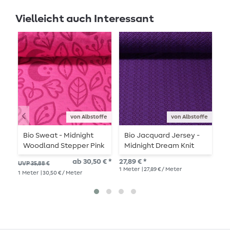
Vielleicht auch Interessant
von Albstoffe
von Albstoffe
Bio Sweat - Midnight
Bio Jacquard Jersey -
B
Woodland Stepper Pink
Midnight Dream Knit
M
Lila
ab 30,50 € *
27,89 € *
29,
UVP 35,88 €
1
Meter
| 27,89 € / Meter
1
Me
1
Meter
| 30,50 € / Meter