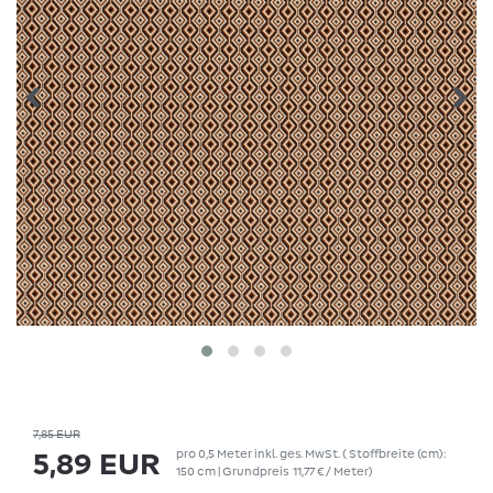
7,85 EUR
pro
0,5
Meter
inkl. ges. MwSt.
( Stoffbreite (cm):
5,89 EUR
150 cm | Grundpreis
11,77 € / Meter
)