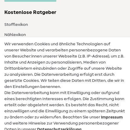
Kostenlose Ratgeber
Stofflexikon
Nählexikon
Wir verwenden Cookies und ähnliche Technologien auf
Nähanleitungen
unserer Website und verarbeiten personenbezogene Daten
Hilfe & Kontakt
von Besucher:innen unserer Webseite (z.B. IP-Adresse), um z.B.
Inhalte und Anzeigen zu personalisieren, Medien von
Drittanbietern einzubinden oder Zugriffe auf unsere Website
Kontakt
zu analysieren. Die Datenverarbeitung erfolgt erst durch
Infos zum Betreiberwechsel
gesetzte Cookies. Wir teilen diese Daten mit Dritten, die wir in
den Einstellungen benennen.
FAQ
Die Datenverarbeitung kann mit Einwilligung oder aufgrund
eines berechtigten Interesses erfolgen. Die Zustimmung kann
Widerrufsrecht
erteilt oder abgelehnt werden. Es besteht das Recht, nicht
Beliebt
einzuwilligen und die Einwilligung zu einem späteren Zeitpunkt
zu ändern oder zu widerrufen. Beachten Sie unser
Impressum
und weitere Hinweise zur Verwendung personenbezogener
Stoffe
Daten in unserer
Daten­schutz­erklärung
.