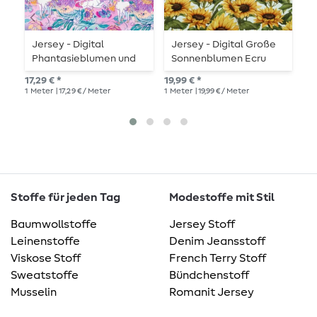
Jersey - Digital
Jersey - Digital Große
J
Phantasieblumen und
Sonnenblumen Ecru
A
Einhörner Lila
17,29 € *
19,99 € *
17,
1
Meter
| 17,29 € / Meter
1
Meter
| 19,99 € / Meter
1
Me
Stoffe für jeden Tag
Modestoffe mit Stil
Baumwollstoffe
Jersey Stoff
Leinenstoffe
Denim Jeansstoff
Viskose Stoff
French Terry Stoff
Sweatstoffe
Bündchenstoff
Musselin
Romanit Jersey