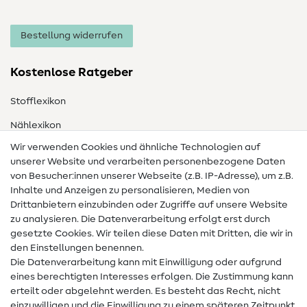
Bestellung widerrufen
Kostenlose Ratgeber
Stofflexikon
Nählexikon
Wir verwenden Cookies und ähnliche Technologien auf
Nähanleitungen
unserer Website und verarbeiten personenbezogene Daten
Hilfe & Kontakt
von Besucher:innen unserer Webseite (z.B. IP-Adresse), um z.B.
Inhalte und Anzeigen zu personalisieren, Medien von
Drittanbietern einzubinden oder Zugriffe auf unsere Website
Kontakt
zu analysieren. Die Datenverarbeitung erfolgt erst durch
Infos zum Betreiberwechsel
gesetzte Cookies. Wir teilen diese Daten mit Dritten, die wir in
den Einstellungen benennen.
FAQ
Die Datenverarbeitung kann mit Einwilligung oder aufgrund
eines berechtigten Interesses erfolgen. Die Zustimmung kann
Widerrufsrecht
erteilt oder abgelehnt werden. Es besteht das Recht, nicht
Beliebt
einzuwilligen und die Einwilligung zu einem späteren Zeitpunkt