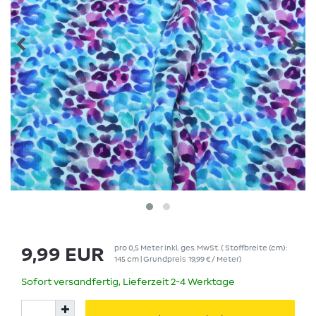
pro
0,5
Meter
inkl. ges. MwSt.
( Stoffbreite (cm):
9,99 EUR
145 cm | Grundpreis
19,99 € / Meter
)
Sofort versandfertig, Lieferzeit 2-4 Werktage