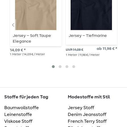
Jersey – Soft Taupe
Jersey – Tiefmarine
V
Elegance
B
ab 11,98 € *
14,09 € *
UVP 14,09 €
UVP
1
Meter
| 14,09 € / Meter
1
Meter
| 11,98 € / Meter
1
Me
Stoffe für jeden Tag
Modestoffe mit Stil
Baumwollstoffe
Jersey Stoff
Leinenstoffe
Denim Jeansstoff
Viskose Stoff
French Terry Stoff