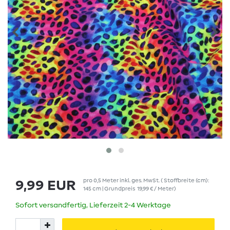
pro
0,5
Meter
inkl. ges. MwSt.
( Stoffbreite (cm):
9,99 EUR
145 cm | Grundpreis
19,99 € / Meter
)
Sofort versandfertig, Lieferzeit 2-4 Werktage