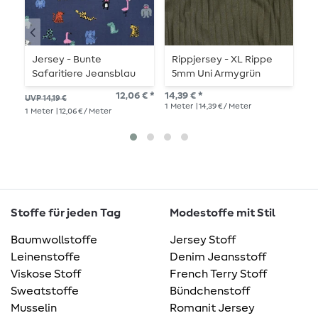
Jersey - Bunte
Rippjersey - XL Rippe
J
Safaritiere Jeansblau
5mm Uni Armygrün
S
12,06 € *
14,39 € *
14,
UVP 14,19 €
1
Meter
| 14,39 € / Meter
1
Me
1
Meter
| 12,06 € / Meter
Stoffe für jeden Tag
Modestoffe mit Stil
Baumwollstoffe
Jersey Stoff
Leinenstoffe
Denim Jeansstoff
Viskose Stoff
French Terry Stoff
Sweatstoffe
Bündchenstoff
Musselin
Romanit Jersey