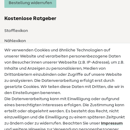
Bestellung widerrufen
Kostenlose Ratgeber
Stofflexikon
Nählexikon
Wir verwenden Cookies und ähnliche Technologien auf
Nähanleitungen
unserer Website und verarbeiten personenbezogene Daten
Hilfe & Kontakt
von Besucher:innen unserer Webseite (z.B. IP-Adresse), um z.B.
Inhalte und Anzeigen zu personalisieren, Medien von
Drittanbietern einzubinden oder Zugriffe auf unsere Website
Kontakt
zu analysieren. Die Datenverarbeitung erfolgt erst durch
Infos zum Betreiberwechsel
gesetzte Cookies. Wir teilen diese Daten mit Dritten, die wir in
den Einstellungen benennen.
FAQ
Die Datenverarbeitung kann mit Einwilligung oder aufgrund
eines berechtigten Interesses erfolgen. Die Zustimmung kann
Widerrufsrecht
erteilt oder abgelehnt werden. Es besteht das Recht, nicht
Beliebt
einzuwilligen und die Einwilligung zu einem späteren Zeitpunkt
zu ändern oder zu widerrufen. Beachten Sie unser
Impressum
und weitere Hinweise zur Verwendung personenbezogener
Stoffe