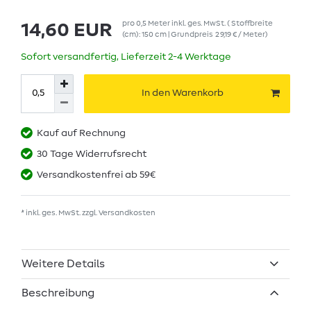
pro
0,5
Meter
inkl. ges. MwSt.
( Stoffbreite
14,60 EUR
(cm): 150 cm | Grundpreis
29,19 € / Meter
)
Sofort versandfertig, Lieferzeit 2-4 Werktage
In den Warenkorb
Kauf auf Rechnung
30 Tage Widerrufsrecht
Versandkostenfrei ab 59€
* inkl. ges. MwSt. zzgl.
Versandkosten
Weitere Details
Beschreibung