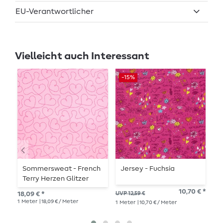
EU-Verantwortlicher
Vielleicht auch Interessant
-15%
-
Sommersweat - French
Jersey - Fuchsia
J
Terry Herzen Glitzer
L
Rosa
10,70 € *
18,09 € *
UVP 12,59 €
UVP
1
Meter
| 18,09 € / Meter
1
Meter
| 10,70 € / Meter
1
Me