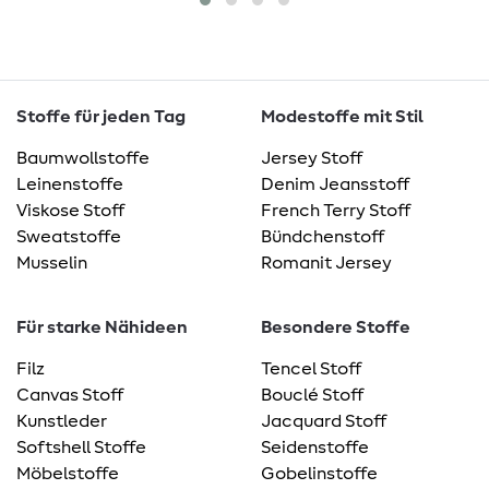
Stoffe für jeden Tag
Modestoffe mit Stil
Baumwollstoffe
Jersey Stoff
Leinenstoffe
Denim Jeansstoff
Viskose Stoff
French Terry Stoff
Sweatstoffe
Bündchenstoff
Musselin
Romanit Jersey
Für starke Nähideen
Besondere Stoffe
Filz
Tencel Stoff
Canvas Stoff
Bouclé Stoff
Kunstleder
Jacquard Stoff
Softshell Stoffe
Seidenstoffe
Möbelstoffe
Gobelinstoffe