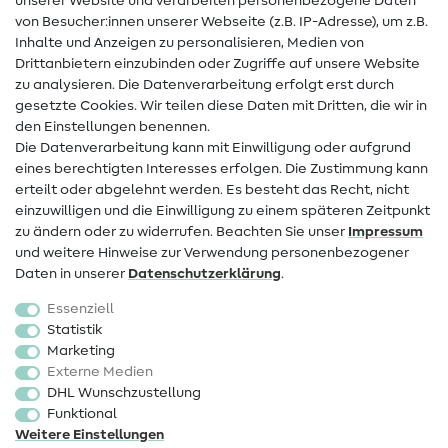
unserer Website und verarbeiten personenbezogene Daten
von Besucher:innen unserer Webseite (z.B. IP-Adresse), um z.B.
Hilfe & Kontakt
Inhalte und Anzeigen zu personalisieren, Medien von
Drittanbietern einzubinden oder Zugriffe auf unsere Website
Kontakt
zu analysieren. Die Datenverarbeitung erfolgt erst durch
Infos zum Betreiberwechsel
gesetzte Cookies. Wir teilen diese Daten mit Dritten, die wir in
den Einstellungen benennen.
FAQ
Die Datenverarbeitung kann mit Einwilligung oder aufgrund
eines berechtigten Interesses erfolgen. Die Zustimmung kann
Widerrufsrecht
erteilt oder abgelehnt werden. Es besteht das Recht, nicht
Beliebt
einzuwilligen und die Einwilligung zu einem späteren Zeitpunkt
zu ändern oder zu widerrufen. Beachten Sie unser
Impressum
und weitere Hinweise zur Verwendung personenbezogener
Stoffe
Daten in unserer
Daten­schutz­erklärung
.
Nähzubehör
Essenziell
Sale
Statistik
Marketing
Schnittmuster
Externe Medien
DHL Wunschzustellung
Funktional
Weitere Einstellungen