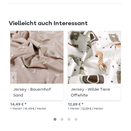
Vielleicht auch Interessant
Jersey - Bauernhof
Jersey - Wilde Tiere
J
Sand
Offwhite
W
14,49 € *
12,69 € *
16,
1
Meter
| 14,49 € / Meter
1
Meter
| 12,69 € / Meter
1
Me