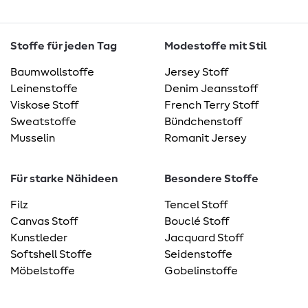
Stoffe für jeden Tag
Modestoffe mit Stil
Baumwollstoffe
Jersey Stoff
Leinenstoffe
Denim Jeansstoff
Viskose Stoff
French Terry Stoff
Sweatstoffe
Bündchenstoff
Musselin
Romanit Jersey
Für starke Nähideen
Besondere Stoffe
Filz
Tencel Stoff
Canvas Stoff
Bouclé Stoff
Kunstleder
Jacquard Stoff
Softshell Stoffe
Seidenstoffe
Möbelstoffe
Gobelinstoffe