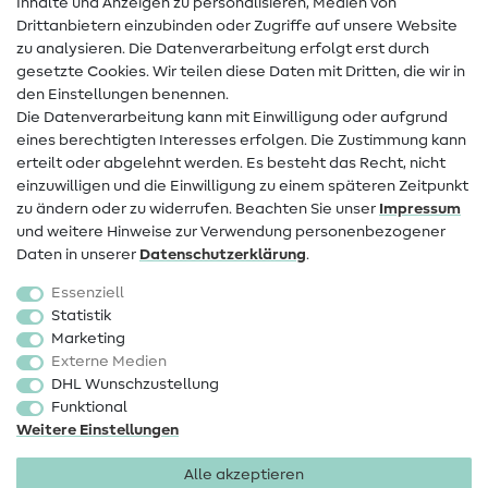
Inhalte und Anzeigen zu personalisieren, Medien von
Drittanbietern einzubinden oder Zugriffe auf unsere Website
Kontakt
zu analysieren. Die Datenverarbeitung erfolgt erst durch
Infos zum Betreiberwechsel
gesetzte Cookies. Wir teilen diese Daten mit Dritten, die wir in
den Einstellungen benennen.
FAQ
Die Datenverarbeitung kann mit Einwilligung oder aufgrund
eines berechtigten Interesses erfolgen. Die Zustimmung kann
Widerrufsrecht
erteilt oder abgelehnt werden. Es besteht das Recht, nicht
Beliebt
einzuwilligen und die Einwilligung zu einem späteren Zeitpunkt
zu ändern oder zu widerrufen. Beachten Sie unser
Impressum
und weitere Hinweise zur Verwendung personenbezogener
Stoffe
Daten in unserer
Daten­schutz­erklärung
.
Nähzubehör
Essenziell
Sale
Statistik
Marketing
Schnittmuster
Externe Medien
DHL Wunschzustellung
Funktional
Weitere Einstellungen
Alle akzeptieren