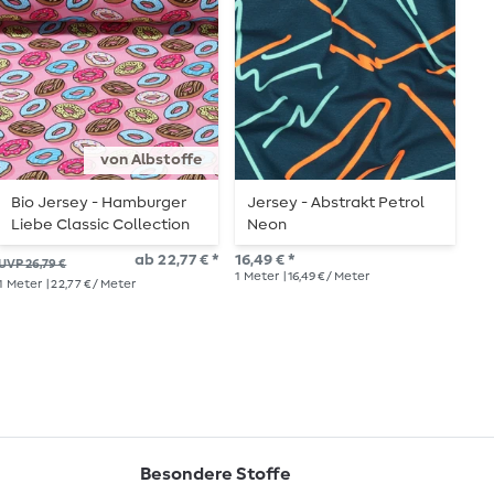
von Albstoffe
Bio Jersey - Hamburger
Jersey - Abstrakt Petrol
J
Liebe Classic Collection
Neon
P
Donuts Rosa
ab 22,77 € *
16,49 € *
14,
UVP 26,79 €
1
Meter
| 16,49 € / Meter
1
Me
1
Meter
| 22,77 € / Meter
Besondere Stoffe