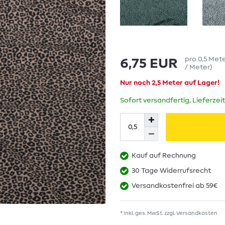
pro
0,5
Met
6,75 EUR
/ Meter
)
Nur noch 2,5 Meter auf Lager!
Sofort versandfertig, Lieferzei
Kauf auf Rechnung
30 Tage Widerrufsrecht
Versandkostenfrei ab 59€
* inkl. ges. MwSt. zzgl.
Versandkosten