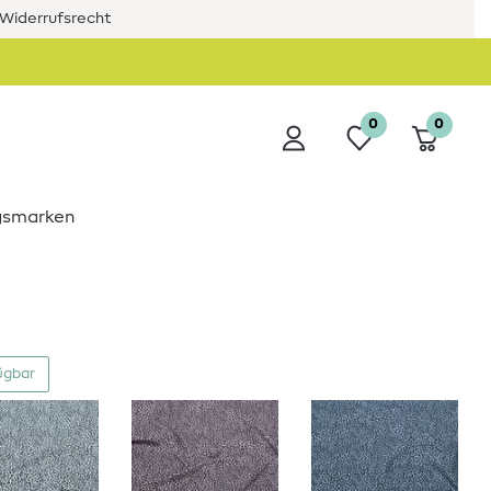
Widerrufsrecht
0
0
ngsmarken
ügbar