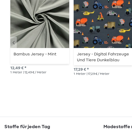
Bambus Jersey - Mint
Jersey - Digital Fahrzeuge
Und Tiere Dunkelblau
12,49 € *
17,29 € *
1
Meter
| 12,49 € / Meter
1
Meter
| 17,29 € / Meter
Stoffe für jeden Tag
Modestoffe m