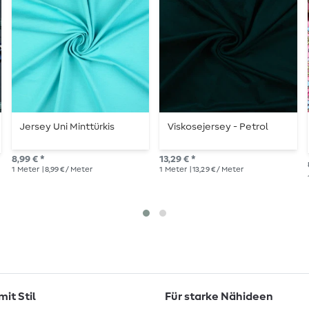
Jersey Uni Minttürkis
Viskosejersey - Petrol
8,99 € *
13,29 € *
1
Meter
| 8,99 € / Meter
1
Meter
| 13,29 € / Meter
it Stil
Für starke Nähideen