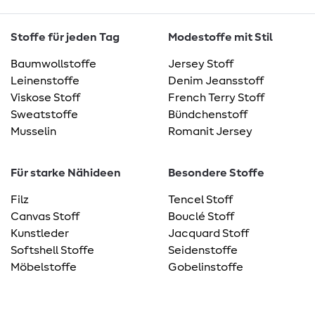
Stoffe für jeden Tag
Modestoffe mit Stil
Baumwollstoffe
Jersey Stoff
Leinenstoffe
Denim Jeansstoff
Viskose Stoff
French Terry Stoff
Sweatstoffe
Bündchenstoff
Musselin
Romanit Jersey
Für starke Nähideen
Besondere Stoffe
Filz
Tencel Stoff
Canvas Stoff
Bouclé Stoff
Kunstleder
Jacquard Stoff
Softshell Stoffe
Seidenstoffe
Möbelstoffe
Gobelinstoffe