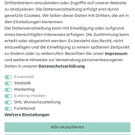
Drittanbietern einzubinden oder Zugriffe auf unsere Website
Kontakt
zu analysieren. Die Datenverarbeitung erfolgt erst durch
Infos zum Betreiberwechsel
gesetzte Cookies. Wir teilen diese Daten mit Dritten, die wir in
den Einstellungen benennen.
FAQ
Die Datenverarbeitung kann mit Einwilligung oder aufgrund
eines berechtigten Interesses erfolgen. Die Zustimmung kann
Widerrufsrecht
erteilt oder abgelehnt werden. Es besteht das Recht, nicht
Beliebt
einzuwilligen und die Einwilligung zu einem späteren Zeitpunkt
zu ändern oder zu widerrufen. Beachten Sie unser
Impressum
und weitere Hinweise zur Verwendung personenbezogener
Stoffe
Daten in unserer
Daten­schutz­erklärung
.
Nähzubehör
Essenziell
Sale
Statistik
Marketing
Schnittmuster
Externe Medien
DHL Wunschzustellung
Funktional
Weitere Einstellungen
Alle akzeptieren
Impressum
Datenschutz
AGB