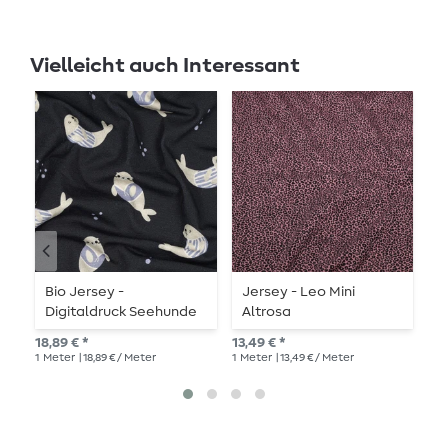
Vielleicht auch Interessant
Bio Jersey -
Jersey - Leo Mini
J
Digitaldruck Seehunde
Altrosa
G
Navy
18,89 € *
13,49 € *
25,
1
Meter
| 18,89 € / Meter
1
Meter
| 13,49 € / Meter
1
Me