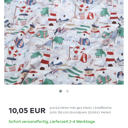
pro
0,5
Meter
inkl. ges. MwSt.
( Stoffbreite
10,05 EUR
(cm): 150 cm | Grundpreis
20,09 € / Meter
)
Sofort versandfertig, Lieferzeit 2-4 Werktage