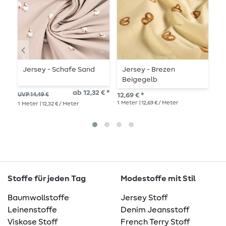
Jersey - Schafe Sand
Jersey - Brezen
J
Beigegelb
S
ab 12,32 € *
UVP 14,49 €
12,69 € *
UVP
1
Meter
| 12,69 € / Meter
1
Meter
| 12,32 € / Meter
1
Me
Stoffe für jeden Tag
Modestoffe mit Stil
Baumwollstoffe
Jersey Stoff
Leinenstoffe
Denim Jeansstoff
Viskose Stoff
French Terry Stoff