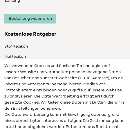
Zahlung
Bestellung widerrufen
Kostenlose Ratgeber
Stofflexikon
Nählexikon
Wir verwenden Cookies und ähnliche Technologien auf
Nähanleitungen
unserer Website und verarbeiten personenbezogene Daten
Hilfe & Kontakt
von Besucher:innen unserer Webseite (z.B. IP-Adresse), um z.B.
Inhalte und Anzeigen zu personalisieren, Medien von
Drittanbietern einzubinden oder Zugriffe auf unsere Website
Kontakt
zu analysieren. Die Datenverarbeitung erfolgt erst durch
Infos zum Betreiberwechsel
gesetzte Cookies. Wir teilen diese Daten mit Dritten, die wir in
den Einstellungen benennen.
FAQ
Die Datenverarbeitung kann mit Einwilligung oder aufgrund
eines berechtigten Interesses erfolgen. Die Zustimmung kann
Widerrufsrecht
erteilt oder abgelehnt werden. Es besteht das Recht, nicht