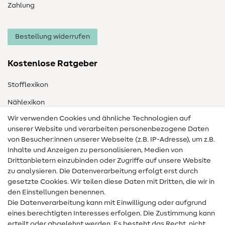
Zahlung
Bestellung widerrufen
Kostenlose Ratgeber
Stofflexikon
Nählexikon
Wir verwenden Cookies und ähnliche Technologien auf
Nähanleitungen
unserer Website und verarbeiten personenbezogene Daten
Hilfe & Kontakt
von Besucher:innen unserer Webseite (z.B. IP-Adresse), um z.B.
Inhalte und Anzeigen zu personalisieren, Medien von
Drittanbietern einzubinden oder Zugriffe auf unsere Website
Kontakt
zu analysieren. Die Datenverarbeitung erfolgt erst durch
Infos zum Betreiberwechsel
gesetzte Cookies. Wir teilen diese Daten mit Dritten, die wir in
den Einstellungen benennen.
FAQ
Die Datenverarbeitung kann mit Einwilligung oder aufgrund
eines berechtigten Interesses erfolgen. Die Zustimmung kann
Widerrufsrecht
erteilt oder abgelehnt werden. Es besteht das Recht, nicht