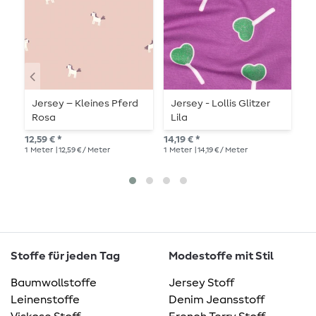
Jersey – Kleines Pferd
Jersey - Lollis Glitzer
J
Rosa
Lila
P
B
12,59 € *
14,19 € *
17,
1
Meter
| 12,59 € / Meter
1
Meter
| 14,19 € / Meter
1
Me
Stoffe für jeden Tag
Modestoffe mit Stil
Baumwollstoffe
Jersey Stoff
Leinenstoffe
Denim Jeansstoff