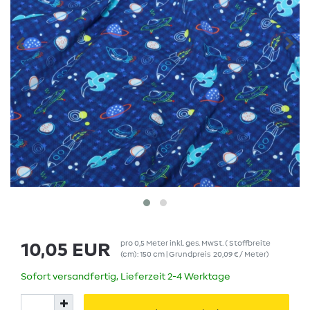
pro
0,5
Meter
inkl. ges. MwSt.
( Stoffbreite
10,05 EUR
(cm): 150 cm | Grundpreis
20,09 € / Meter
)
Sofort versandfertig, Lieferzeit 2-4 Werktage