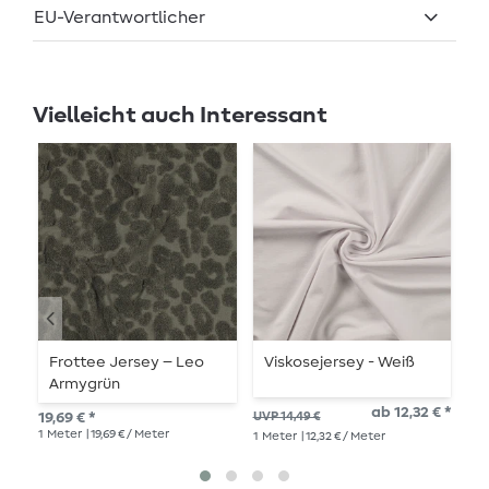
EU-Verantwortlicher
Vielleicht auch Interessant
Frottee Jersey – Leo
Viskosejersey - Weiß
V
Armygrün
ab 12,32 € *
13,
19,69 € *
UVP 14,49 €
1
Me
1
Meter
| 19,69 € / Meter
1
Meter
| 12,32 € / Meter