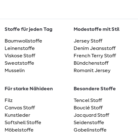
Stoffe für jeden Tag
Modestoffe mit Stil
Baumwollstoffe
Jersey Stoff
Leinenstoffe
Denim Jeansstoff
Viskose Stoff
French Terry Stoff
Sweatstoffe
Bündchenstoff
Musselin
Romanit Jersey
Für starke Nähideen
Besondere Stoffe
Filz
Tencel Stoff
Canvas Stoff
Bouclé Stoff
Kunstleder
Jacquard Stoff
Softshell Stoffe
Seidenstoffe
Möbelstoffe
Gobelinstoffe