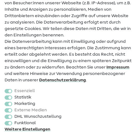
von Besucher:innen unserer Webseite (z.B. IP-Adresse), um z.B.
Hilfe & Kontakt
Inhalte und Anzeigen zu personalisieren, Medien von
Drittanbietern einzubinden oder Zugriffe auf unsere Website
Kontakt
zu analysieren. Die Datenverarbeitung erfolgt erst durch
Infos zum Betreiberwechsel
gesetzte Cookies. Wir teilen diese Daten mit Dritten, die wir in
den Einstellungen benennen.
FAQ
Die Datenverarbeitung kann mit Einwilligung oder aufgrund
eines berechtigten Interesses erfolgen. Die Zustimmung kann
Widerrufsrecht
erteilt oder abgelehnt werden. Es besteht das Recht, nicht
Beliebt
einzuwilligen und die Einwilligung zu einem späteren Zeitpunkt
zu ändern oder zu widerrufen. Beachten Sie unser
Impressum
und weitere Hinweise zur Verwendung personenbezogener
Stoffe
Daten in unserer
Daten­schutz­erklärung
.
Nähzubehör
Essenziell
Sale
Statistik
Marketing
Schnittmuster
Externe Medien
DHL Wunschzustellung
Funktional
Weitere Einstellungen