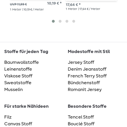
Garngefärbt
P
10,19 € *
UVP 11,99 €
17,64 € *
UVP
1
Meter
| 17,64 € / Meter
1
Meter
| 10,19 € / Meter
1
Me
Stoffe für jeden Tag
Modestoffe mit Stil
Baumwollstoffe
Jersey Stoff
Leinenstoffe
Denim Jeansstoff
Viskose Stoff
French Terry Stoff
Sweatstoffe
Bündchenstoff
Musselin
Romanit Jersey
Für starke Nähideen
Besondere Stoffe
Filz
Tencel Stoff
Canvas Stoff
Bouclé Stoff