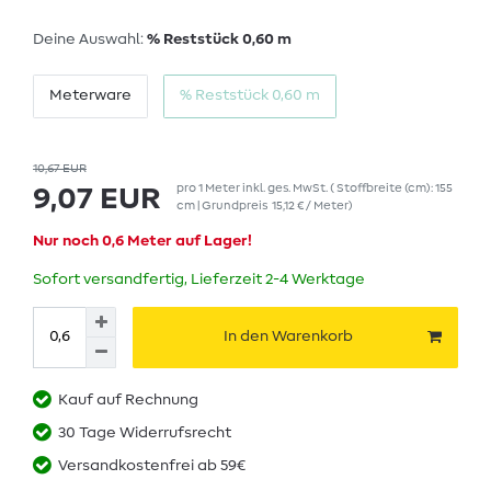
Deine Auswahl:
% Reststück 0,60 m
Meterware
% Reststück 0,60 m
10,67 EUR
pro
1
Meter
inkl. ges. MwSt.
( Stoffbreite (cm): 155
9,07 EUR
cm | Grundpreis
15,12 € / Meter
)
Nur noch 0,6 Meter auf Lager!
Sofort versandfertig, Lieferzeit 2-4 Werktage
In den Warenkorb
Kauf auf Rechnung
30 Tage Widerrufsrecht
Versandkostenfrei ab 59€