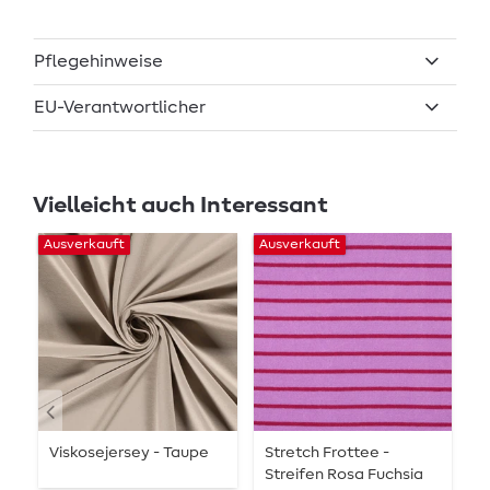
Pflegehinweise
EU-Verantwortlicher
Vielleicht auch Interessant
Ausverkauft
Ausverkauft
Au
Viskosejersey - Taupe
Stretch Frottee -
B
Streifen Rosa Fuchsia
P