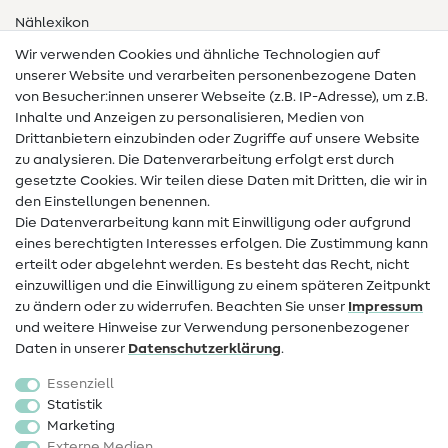
Nählexikon
Wir verwenden Cookies und ähnliche Technologien auf
Nähanleitungen
unserer Website und verarbeiten personenbezogene Daten
von Besucher:innen unserer Webseite (z.B. IP-Adresse), um z.B.
Hilfe & Kontakt
Inhalte und Anzeigen zu personalisieren, Medien von
Drittanbietern einzubinden oder Zugriffe auf unsere Website
Kontakt
zu analysieren. Die Datenverarbeitung erfolgt erst durch
Infos zum Betreiberwechsel
gesetzte Cookies. Wir teilen diese Daten mit Dritten, die wir in
den Einstellungen benennen.
FAQ
Die Datenverarbeitung kann mit Einwilligung oder aufgrund
eines berechtigten Interesses erfolgen. Die Zustimmung kann
Widerrufsrecht
erteilt oder abgelehnt werden. Es besteht das Recht, nicht
Beliebt
einzuwilligen und die Einwilligung zu einem späteren Zeitpunkt
zu ändern oder zu widerrufen. Beachten Sie unser
Impressum
und weitere Hinweise zur Verwendung personenbezogener
Stoffe
Daten in unserer
Daten­schutz­erklärung
.
Nähzubehör
Essenziell
Sale
Statistik
Marketing
Schnittmuster
Externe Medien