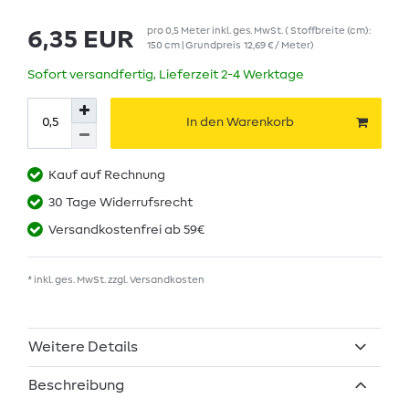
pro
0,5
Meter
inkl. ges. MwSt.
( Stoffbreite (cm):
6,35 EUR
150 cm | Grundpreis
12,69 € / Meter
)
Sofort versandfertig, Lieferzeit 2-4 Werktage
In den Warenkorb
Kauf auf Rechnung
30 Tage Widerrufsrecht
Versandkostenfrei ab 59€
* inkl. ges. MwSt. zzgl.
Versandkosten
Weitere Details
Beschreibung