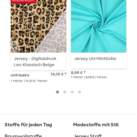
Ausverkauft
Jersey - Digitaldruck
Jersey Uni Minttürkis
B
Leo Klassisch Beige
S
8,99 € *
14,10 € *
UVP 16,59 €
UVP
1
Meter
| 8,99 € / Meter
1
Meter
| 14,10 € / Meter
1
Me
Stoffe für jeden Tag
Modestoffe mit Stil
Baumwollstoffe
Jersey Stoff