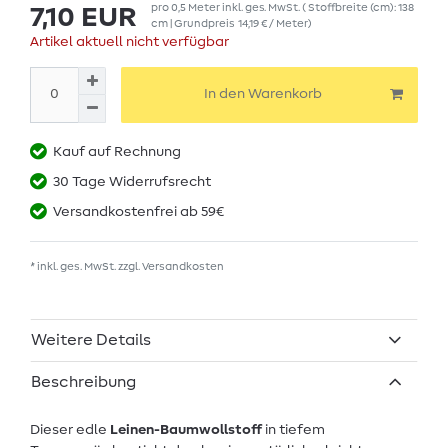
pro
0,5
Meter
inkl. ges. MwSt.
( Stoffbreite (cm): 138
7,10 EUR
cm | Grundpreis
14,19 € / Meter
)
Artikel aktuell nicht verfügbar
In den Warenkorb
Kauf auf Rechnung
30 Tage Widerrufsrecht
Versandkostenfrei ab 59€
* inkl. ges. MwSt. zzgl.
Versandkosten
Weitere Details
Beschreibung
Dieser edle
Leinen-Baumwollstoff
in tiefem