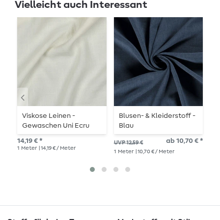
Vielleicht auch Interessant
Viskose Leinen -
Blusen- & Kleiderstoff -
L
Gewaschen Uni Ecru
Blau
17,
14,19 € *
ab 10,70 € *
UVP 12,59 €
1
Me
1
Meter
| 14,19 € / Meter
1
Meter
| 10,70 € / Meter