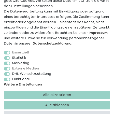
gesetzte Cookies. Wir teilen diese Daten mit Dritten, die wir in
den Einstellungen benennen.
FAQ
Die Datenverarbeitung kann mit Einwilligung oder aufgrund
eines berechtigten Interesses erfolgen. Die Zustimmung kann
Widerrufsrecht
erteilt oder abgelehnt werden. Es besteht das Recht, nicht
Beliebt
einzuwilligen und die Einwilligung zu einem späteren Zeitpunkt
zu ändern oder zu widerrufen. Beachten Sie unser
Impressum
und weitere Hinweise zur Verwendung personenbezogener
Stoffe
Daten in unserer
Daten­schutz­erklärung
.
Nähzubehör
Essenziell
Sale
Statistik
Marketing
Schnittmuster
Externe Medien
DHL Wunschzustellung
Funktional
Weitere Einstellungen
Alle akzeptieren
Impressum
Datenschutz
AGB
Widerrufsbelehrung
Alle ablehnen