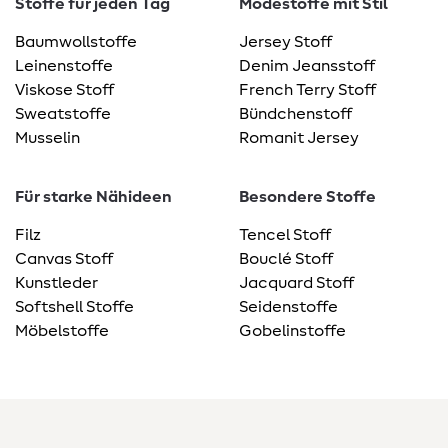
Stoffe für jeden Tag
Modestoffe mit Stil
Baumwollstoffe
Jersey Stoff
Leinenstoffe
Denim Jeansstoff
Viskose Stoff
French Terry Stoff
Sweatstoffe
Bündchenstoff
Musselin
Romanit Jersey
Für starke Nähideen
Besondere Stoffe
Filz
Tencel Stoff
Canvas Stoff
Bouclé Stoff
Kunstleder
Jacquard Stoff
Softshell Stoffe
Seidenstoffe
Möbelstoffe
Gobelinstoffe