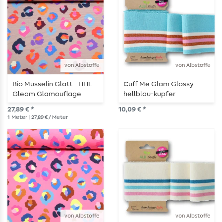
von Albstoffe
von Albstoffe
Bio Musselin Glatt - HHL
Cuff Me Glam Glossy -
Gleam Glamouflage
hellblau-kupfer
Sand
27,89 € *
10,09 € *
1
Meter
| 27,89 € / Meter
von Albstoffe
von Albstoffe