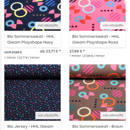
von Albstoffe
von Albstoffe
Bio Sommersweat - HHL
Bio Sommersweat - HHL
Gleam Playshape Navy
Gleam Playshape Rosa
ab 23,71 € *
27,89 € *
UVP 27,89 €
1
Meter
| 27,89 € / Meter
1
Meter
| 23,71 € / Meter
von Albstoffe
von Albstoffe
Bio Jersey - HHL Gleam
Bio Sommersweat - Braun