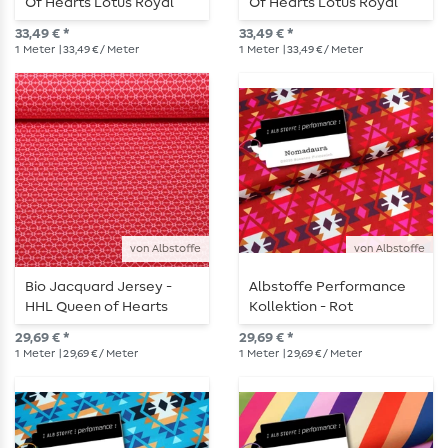
Of Hearts Lotus Royal
Of Hearts Lotus Royal
Petrol
Pink
33,49 € *
33,49 € *
1
Meter
| 33,49 € / Meter
1
Meter
| 33,49 € / Meter
von Albstoffe
von Albstoffe
Bio Jacquard Jersey -
Albstoffe Performance
HHL Queen of Hearts
Kollektion - Rot
Cherry Heart Knit Rot
29,69 € *
29,69 € *
1
Meter
| 29,69 € / Meter
1
Meter
| 29,69 € / Meter