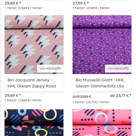
Orange
29,69 € *
27,89 € *
1
Meter
| 29,69 € / Meter
1
Meter
| 27,89 € / Meter
von Albstoffe
von Albstoffe
Bio Jacquard Jersey -
Bio Musselin Glatt - HHL
HHL Gleam Zappy Rosa
Gleam Glimmerbits Lila
29,69 € *
ab 23,71 € *
UVP 27,89 €
1
Meter
| 29,69 € / Meter
1
Meter
| 23,71 € / Meter