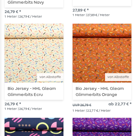
Glimmerbits Navy
27,89 € *
26,79 € *
1
Meter
| 27,89 € / Meter
1
Meter
| 26,79 € / Meter
von Albstoffe
von Albstoffe
Bio Jersey - HHL Gleam
Bio Jersey - HHL Gleam
Glimmerbits Ecru
Glimmerbits Orange
26,79 € *
ab 22,77 € *
UVP 26,79 €
1
Meter
| 26,79 € / Meter
1
Meter
| 22,77 € / Meter