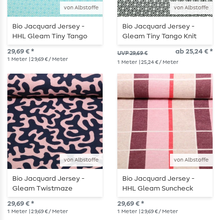
von Albstoffe
von Albstoffe
Bio Jacquard Jersey -
Bio Jacquard Jersey -
HHL Gleam Tiny Tango
Gleam Tiny Tango Knit
Knit Türkis
Schwarz
29,69 € *
ab 25,24 € *
UVP 29,69 €
1
Meter
| 29,69 € / Meter
1
Meter
| 25,24 € / Meter
von Albstoffe
von Albstoffe
Bio Jacquard Jersey -
Bio Jacquard Jersey -
Gleam Twistmaze
HHL Gleam Suncheck
Doubleface Navy Rosa
Bordeaux
29,69 € *
29,69 € *
1
Meter
| 29,69 € / Meter
1
Meter
| 29,69 € / Meter