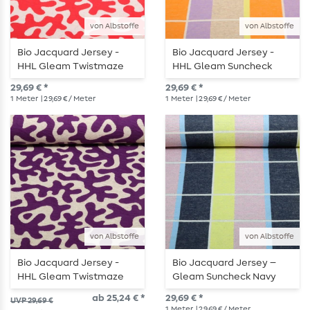
von Albstoffe
von Albstoffe
Bio Jacquard Jersey -
Bio Jacquard Jersey -
HHL Gleam Twistmaze
HHL Gleam Suncheck
Doubleface Ecru Rot
Orange
29,69 € *
29,69 € *
1
Meter
| 29,69 € / Meter
1
Meter
| 29,69 € / Meter
von Albstoffe
von Albstoffe
Bio Jacquard Jersey -
Bio Jacquard Jersey –
HHL Gleam Twistmaze
Gleam Suncheck Navy
Doubleface Lila Beige
ab 25,24 € *
29,69 € *
UVP 29,69 €
1
Meter
| 29,69 € / Meter