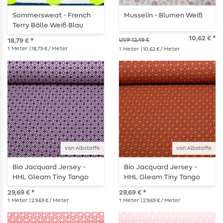
Sommersweat - French
Musselin - Blumen Weiß
Terry Bälle Weiß Blau
10,62 € *
18,79 € *
UVP 12,49 €
1
Meter
| 18,79 € / Meter
1
Meter
| 10,62 € / Meter
von Albstoffe
von Albstoffe
Bio Jacquard Jersey -
Bio Jacquard Jersey -
HHL Gleam Tiny Tango
HHL Gleam Tiny Tango
Knit Lila
Knit Rost
29,69 € *
29,69 € *
1
Meter
| 29,69 € / Meter
1
Meter
| 29,69 € / Meter