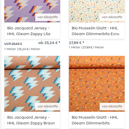
von Albstoffe
von Albstoffe
Bio Jacquard Jersey -
Bio Musselin Glatt - HHL
HHL Gleam Zappy Lila
Gleam Glimmerbits Ecru
ab 25,24 € *
27,89 € *
UVP 29,69 €
1
Meter
| 27,89 € / Meter
1
Meter
| 25,24 € / Meter
von Albstoffe
von Albstoffe
Bio Jacquard Jersey -
Bio Musselin Glatt - HHL
HHL Gleam Zappy Braun
Gleam Glimmerbits