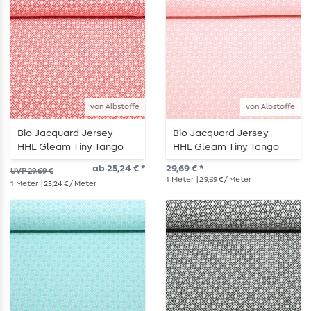
von Albstoffe
von Albstoffe
Bio Jacquard Jersey -
Bio Jacquard Jersey -
HHL Gleam Tiny Tango
HHL Gleam Tiny Tango
Knit Rot
Knit Rosa
ab 25,24 € *
29,69 € *
UVP 29,69 €
1
Meter
| 29,69 € / Meter
1
Meter
| 25,24 € / Meter