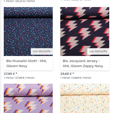
1
Meter
| 25,24 € / Meter
von Albstoffe
von Albstoffe
Bio Musselin Glatt - HHL
Bio Jacquard Jersey -
Gleam Navy
HHL Gleam Zappy Navy
27,89 € *
29,69 € *
1
Meter
| 27,89 € / Meter
1
Meter
| 29,69 € / Meter