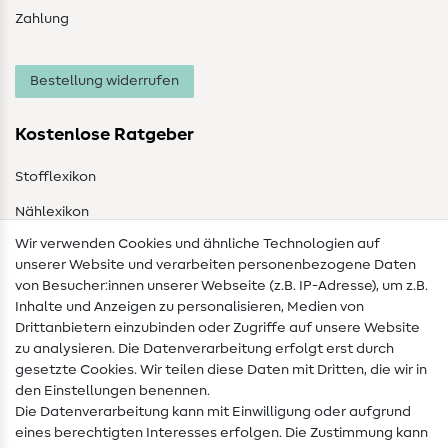
Zahlung
Bestellung widerrufen
Kostenlose Ratgeber
Stofflexikon
Nählexikon
Wir verwenden Cookies und ähnliche Technologien auf
Nähanleitungen
unserer Website und verarbeiten personenbezogene Daten
von Besucher:innen unserer Webseite (z.B. IP-Adresse), um z.B.
Hilfe & Kontakt
Inhalte und Anzeigen zu personalisieren, Medien von
Drittanbietern einzubinden oder Zugriffe auf unsere Website
Kontakt
zu analysieren. Die Datenverarbeitung erfolgt erst durch
Infos zum Betreiberwechsel
gesetzte Cookies. Wir teilen diese Daten mit Dritten, die wir in
den Einstellungen benennen.
FAQ
Die Datenverarbeitung kann mit Einwilligung oder aufgrund
eines berechtigten Interesses erfolgen. Die Zustimmung kann
Widerrufsrecht