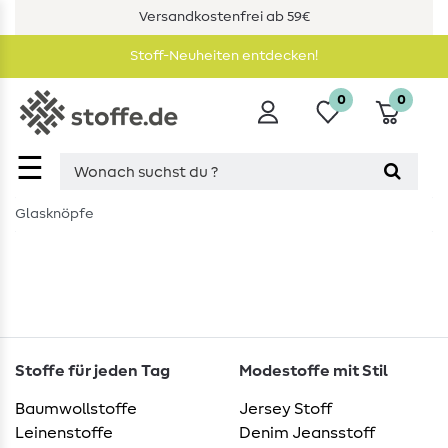
Versandkostenfrei ab 59€
Stoff-Neuheiten entdecken!
0
0
☰
Glasknöpfe
Stoffe für jeden Tag
Modestoffe mit Stil
Baumwollstoffe
Jersey Stoff
Leinenstoffe
Denim Jeansstoff