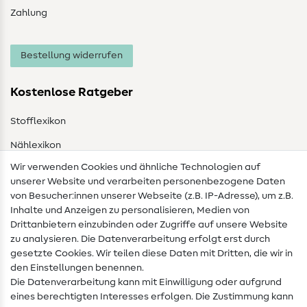
Zahlung
Bestellung widerrufen
Kostenlose Ratgeber
Stofflexikon
Nählexikon
Wir verwenden Cookies und ähnliche Technologien auf
Nähanleitungen
unserer Website und verarbeiten personenbezogene Daten
von Besucher:innen unserer Webseite (z.B. IP-Adresse), um z.B.
Hilfe & Kontakt
Inhalte und Anzeigen zu personalisieren, Medien von
Drittanbietern einzubinden oder Zugriffe auf unsere Website
Kontakt
zu analysieren. Die Datenverarbeitung erfolgt erst durch
Infos zum Betreiberwechsel
gesetzte Cookies. Wir teilen diese Daten mit Dritten, die wir in
den Einstellungen benennen.
FAQ
Die Datenverarbeitung kann mit Einwilligung oder aufgrund
eines berechtigten Interesses erfolgen. Die Zustimmung kann
Widerrufsrecht