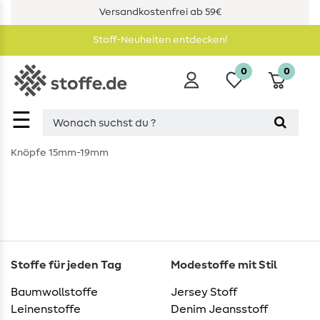
Versandkostenfrei ab 59€
Stoff-Neuheiten entdecken!
0
0
☰
Knöpfe 15mm-19mm
Stoffe für jeden Tag
Modestoffe mit Stil
Baumwollstoffe
Jersey Stoff
Leinenstoffe
Denim Jeansstoff