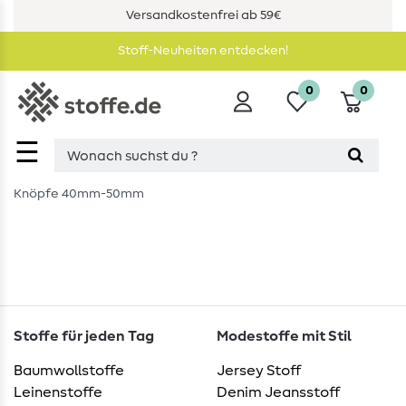
Versandkostenfrei ab 59€
Stoff-Neuheiten entdecken!
0
0
☰
Knöpfe 40mm-50mm
Stoffe für jeden Tag
Modestoffe mit Stil
Baumwollstoffe
Jersey Stoff
Leinenstoffe
Denim Jeansstoff