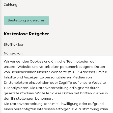
Zahlung
Bestellung widerrufen
Kostenlose Ratgeber
Stofflexikon
Nählexikon
Wir verwenden Cookies und ähnliche Technologien auf
Nähanleitungen
unserer Website und verarbeiten personenbezogene Daten
von Besucher:innen unserer Webseite (z.B. IP-Adresse), um z.B.
Hilfe & Kontakt
Inhalte und Anzeigen zu personalisieren, Medien von
Drittanbietern einzubinden oder Zugriffe auf unsere Website
Kontakt
zu analysieren. Die Datenverarbeitung erfolgt erst durch
Infos zum Betreiberwechsel
gesetzte Cookies. Wir teilen diese Daten mit Dritten, die wir in
den Einstellungen benennen.
FAQ
Die Datenverarbeitung kann mit Einwilligung oder aufgrund
eines berechtigten Interesses erfolgen. Die Zustimmung kann
Widerrufsrecht