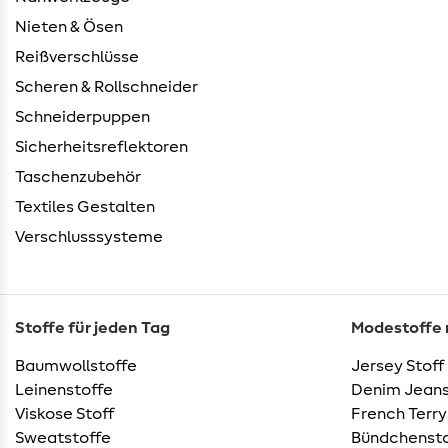
Nieten & Ösen
Reißverschlüsse
Scheren & Rollschneider
Schneiderpuppen
Sicherheitsreflektoren
Taschenzubehör
Textiles Gestalten
Verschlusssysteme
Stoffe für jeden Tag
Modestoffe m
Baumwollstoffe
Jersey Stoff
Leinenstoffe
Denim Jeans
Viskose Stoff
French Terry
Sweatstoffe
Bündchensto