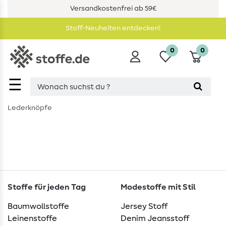
Versandkostenfrei ab 59€
Stoff-Neuheiten entdecken!
0
0
☰
Lederknöpfe
Stoffe für jeden Tag
Modestoffe mit Stil
Baumwollstoffe
Jersey Stoff
Leinenstoffe
Denim Jeansstoff