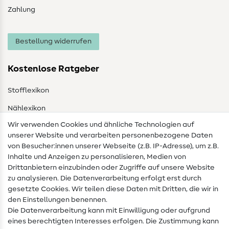
Zahlung
Bestellung widerrufen
Kostenlose Ratgeber
Stofflexikon
Nählexikon
Wir verwenden Cookies und ähnliche Technologien auf
Nähanleitungen
unserer Website und verarbeiten personenbezogene Daten
von Besucher:innen unserer Webseite (z.B. IP-Adresse), um z.B.
Hilfe & Kontakt
Inhalte und Anzeigen zu personalisieren, Medien von
Drittanbietern einzubinden oder Zugriffe auf unsere Website
Kontakt
zu analysieren. Die Datenverarbeitung erfolgt erst durch
Infos zum Betreiberwechsel
gesetzte Cookies. Wir teilen diese Daten mit Dritten, die wir in
den Einstellungen benennen.
FAQ
Die Datenverarbeitung kann mit Einwilligung oder aufgrund
eines berechtigten Interesses erfolgen. Die Zustimmung kann
Widerrufsrecht