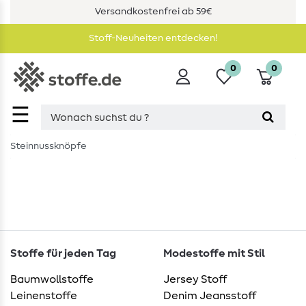
Versandkostenfrei ab 59€
Stoff-Neuheiten entdecken!
0
0
☰
Steinnussknöpfe
Stoffe für jeden Tag
Modestoffe mit Stil
Baumwollstoffe
Jersey Stoff
Leinenstoffe
Denim Jeansstoff