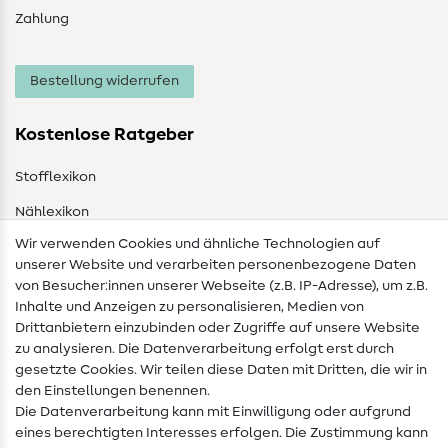
Zahlung
Bestellung widerrufen
Kostenlose Ratgeber
Stofflexikon
Nählexikon
Wir verwenden Cookies und ähnliche Technologien auf
Nähanleitungen
unserer Website und verarbeiten personenbezogene Daten
von Besucher:innen unserer Webseite (z.B. IP-Adresse), um z.B.
Hilfe & Kontakt
Inhalte und Anzeigen zu personalisieren, Medien von
Drittanbietern einzubinden oder Zugriffe auf unsere Website
Kontakt
zu analysieren. Die Datenverarbeitung erfolgt erst durch
Infos zum Betreiberwechsel
gesetzte Cookies. Wir teilen diese Daten mit Dritten, die wir in
den Einstellungen benennen.
FAQ
Die Datenverarbeitung kann mit Einwilligung oder aufgrund
eines berechtigten Interesses erfolgen. Die Zustimmung kann
Widerrufsrecht