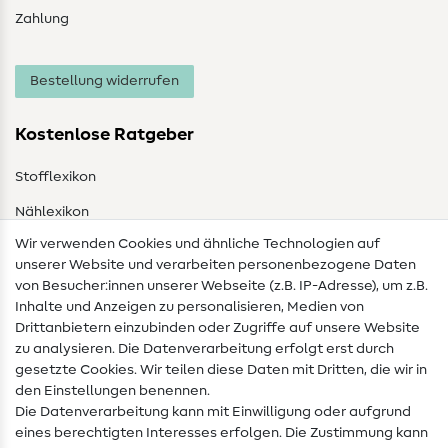
Zahlung
Bestellung widerrufen
Kostenlose Ratgeber
Stofflexikon
Nählexikon
Wir verwenden Cookies und ähnliche Technologien auf
Nähanleitungen
unserer Website und verarbeiten personenbezogene Daten
von Besucher:innen unserer Webseite (z.B. IP-Adresse), um z.B.
Hilfe & Kontakt
Inhalte und Anzeigen zu personalisieren, Medien von
Drittanbietern einzubinden oder Zugriffe auf unsere Website
Kontakt
zu analysieren. Die Datenverarbeitung erfolgt erst durch
Infos zum Betreiberwechsel
gesetzte Cookies. Wir teilen diese Daten mit Dritten, die wir in
den Einstellungen benennen.
FAQ
Die Datenverarbeitung kann mit Einwilligung oder aufgrund
eines berechtigten Interesses erfolgen. Die Zustimmung kann
Widerrufsrecht