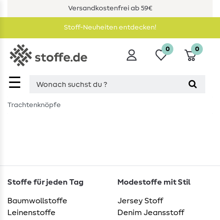
Versandkostenfrei ab 59€
Stoff-Neuheiten entdecken!
0
0
☰
Trachtenknöpfe
Stoffe für jeden Tag
Modestoffe mit Stil
Baumwollstoffe
Jersey Stoff
Leinenstoffe
Denim Jeansstoff