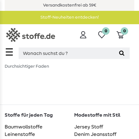
Versandkostenfrei ab 59€
Stoff-Neuheiten entdecken!
0
0
☰
Durchsichtiger Faden
Stoffe für jeden Tag
Modestoffe mit Stil
Baumwollstoffe
Jersey Stoff
Leinenstoffe
Denim Jeansstoff