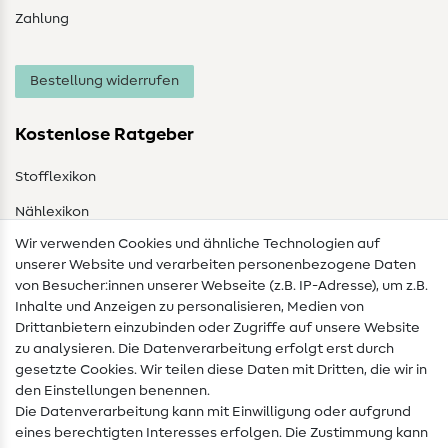
Zahlung
Bestellung widerrufen
Kostenlose Ratgeber
Stofflexikon
Nählexikon
Wir verwenden Cookies und ähnliche Technologien auf
Nähanleitungen
unserer Website und verarbeiten personenbezogene Daten
von Besucher:innen unserer Webseite (z.B. IP-Adresse), um z.B.
Hilfe & Kontakt
Inhalte und Anzeigen zu personalisieren, Medien von
Drittanbietern einzubinden oder Zugriffe auf unsere Website
Kontakt
zu analysieren. Die Datenverarbeitung erfolgt erst durch
Infos zum Betreiberwechsel
gesetzte Cookies. Wir teilen diese Daten mit Dritten, die wir in
den Einstellungen benennen.
FAQ
Die Datenverarbeitung kann mit Einwilligung oder aufgrund
eines berechtigten Interesses erfolgen. Die Zustimmung kann
Widerrufsrecht