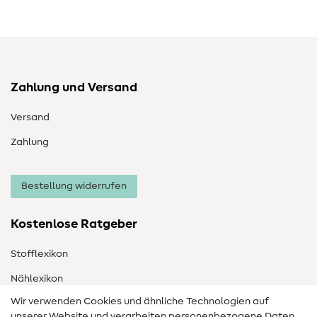
Zahlung und Versand
Versand
Zahlung
Bestellung widerrufen
Kostenlose Ratgeber
Stofflexikon
Nählexikon
Wir verwenden Cookies und ähnliche Technologien auf
Nähanleitungen
unserer Website und verarbeiten personenbezogene Daten