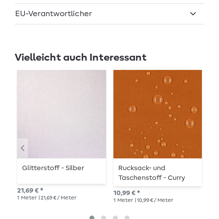
EU-Verantwortlicher
Vielleicht auch Interessant
Glitterstoff - Silber
Rucksack- und
R
Taschenstoff - Curry
T
A
21,69 € *
10,99 € *
10,
1
Meter
| 21,69 € / Meter
1
Meter
| 10,99 € / Meter
1
Me