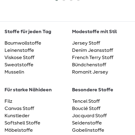
Stoffe für jeden Tag
Modestoffe mit Stil
Baumwollstoffe
Jersey Stoff
Leinenstoffe
Denim Jeansstoff
Viskose Stoff
French Terry Stoff
Sweatstoffe
Bündchenstoff
Musselin
Romanit Jersey
Für starke Nähideen
Besondere Stoffe
Filz
Tencel Stoff
Canvas Stoff
Bouclé Stoff
Kunstleder
Jacquard Stoff
Softshell Stoffe
Seidenstoffe
Möbelstoffe
Gobelinstoffe