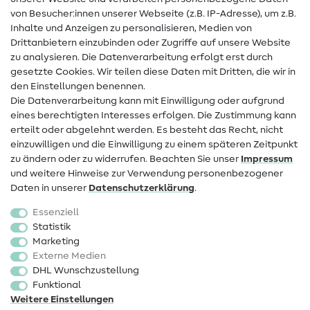
von Besucher:innen unserer Webseite (z.B. IP-Adresse), um z.B.
Hilfe & Kontakt
Inhalte und Anzeigen zu personalisieren, Medien von
Drittanbietern einzubinden oder Zugriffe auf unsere Website
Kontakt
zu analysieren. Die Datenverarbeitung erfolgt erst durch
Infos zum Betreiberwechsel
gesetzte Cookies. Wir teilen diese Daten mit Dritten, die wir in
den Einstellungen benennen.
FAQ
Die Datenverarbeitung kann mit Einwilligung oder aufgrund
eines berechtigten Interesses erfolgen. Die Zustimmung kann
Widerrufsrecht
erteilt oder abgelehnt werden. Es besteht das Recht, nicht
Beliebt
einzuwilligen und die Einwilligung zu einem späteren Zeitpunkt
zu ändern oder zu widerrufen. Beachten Sie unser
Impressum
und weitere Hinweise zur Verwendung personenbezogener
Stoffe
Daten in unserer
Daten­schutz­erklärung
.
Nähzubehör
Essenziell
Sale
Statistik
Marketing
Schnittmuster
Externe Medien
DHL Wunschzustellung
Funktional
Weitere Einstellungen