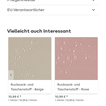
Pflegehinweise
EU-Verantwortlicher
Vielleicht auch Interessant
Rucksack- und
Rucksack- und
R
Taschenstoff - Beige
Taschenstoff - Rose
T
P
10,99 € *
10,99 € *
10,
1
Meter
| 10,99 € / Meter
1
Meter
| 10,99 € / Meter
1
Me