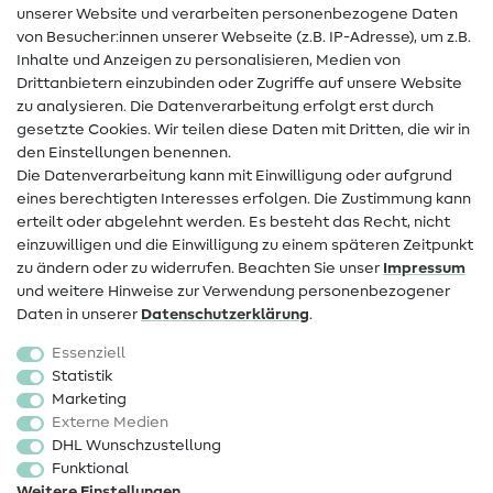
unserer Website und verarbeiten personenbezogene Daten
von Besucher:innen unserer Webseite (z.B. IP-Adresse), um z.B.
Hilfe & Kontakt
Inhalte und Anzeigen zu personalisieren, Medien von
Drittanbietern einzubinden oder Zugriffe auf unsere Website
Kontakt
zu analysieren. Die Datenverarbeitung erfolgt erst durch
Infos zum Betreiberwechsel
gesetzte Cookies. Wir teilen diese Daten mit Dritten, die wir in
den Einstellungen benennen.
FAQ
Die Datenverarbeitung kann mit Einwilligung oder aufgrund
eines berechtigten Interesses erfolgen. Die Zustimmung kann
Widerrufsrecht
erteilt oder abgelehnt werden. Es besteht das Recht, nicht
Beliebt
einzuwilligen und die Einwilligung zu einem späteren Zeitpunkt
zu ändern oder zu widerrufen. Beachten Sie unser
Impressum
und weitere Hinweise zur Verwendung personenbezogener
Stoffe
Daten in unserer
Daten­schutz­erklärung
.
Nähzubehör
Essenziell
Sale
Statistik
Marketing
Schnittmuster
Externe Medien
DHL Wunschzustellung
Funktional
Weitere Einstellungen