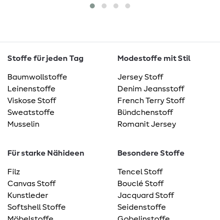
Stoffe für jeden Tag
Modestoffe mit Stil
Baumwollstoffe
Jersey Stoff
Leinenstoffe
Denim Jeansstoff
Viskose Stoff
French Terry Stoff
Sweatstoffe
Bündchenstoff
Musselin
Romanit Jersey
Für starke Nähideen
Besondere Stoffe
Filz
Tencel Stoff
Canvas Stoff
Bouclé Stoff
Kunstleder
Jacquard Stoff
Softshell Stoffe
Seidenstoffe
Möbelstoffe
Gobelinstoffe