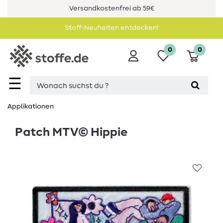
Versandkostenfrei ab 59€
Stoff-Neuheiten entdecken!
0
0
☰
Applikationen
Patch MTV© Hippie