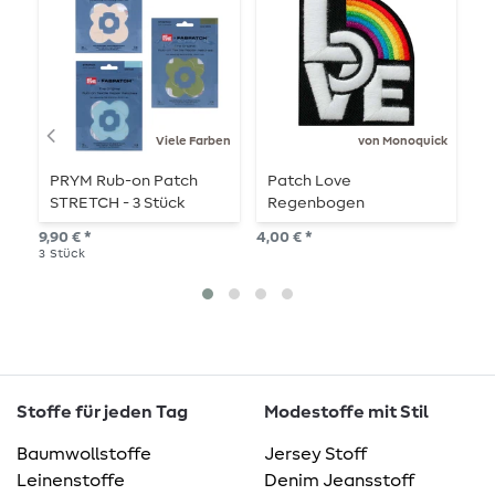
Viele Farben
von Monoquick
PRYM Rub-on Patch
Patch Love
P
STRETCH - 3 Stück
Regenbogen
F
9,90 € *
4,00 € *
3,5
3
Stück
Stoffe für jeden Tag
Modestoffe mit Stil
Baumwollstoffe
Jersey Stoff
Leinenstoffe
Denim Jeansstoff