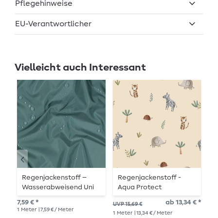
Pflegehinweise
EU-Verantwortlicher
Vielleicht auch Interessant
Regenjackenstoff –
Regenjackenstoff -
R
Wasserabweisend Uni
Aqua Protect
A
Dusty Mint
Digitaldruck Wilde Tiere
D
7,59 € *
ab 13,34 € *
15,
UVP 15,69 €
Beige
R
1
Meter
| 7,59 € / Meter
1
Me
1
Meter
| 13,34 € / Meter