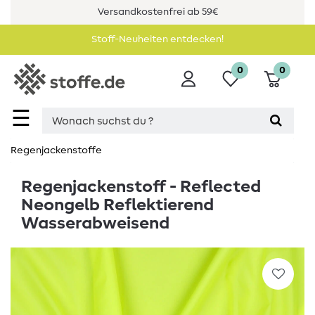
Versandkostenfrei ab 59€
Stoff-Neuheiten entdecken!
0
0
☰
Regenjackenstoffe
Regenjackenstoff - Reflected
Neongelb Reflektierend
Wasserabweisend