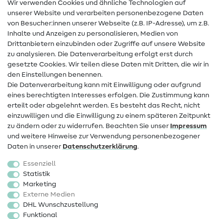
Wir verwenden Cookies und ähnliche Technologien auf
Nähanleitungen
unserer Website und verarbeiten personenbezogene Daten
von Besucher:innen unserer Webseite (z.B. IP-Adresse), um z.B.
Hilfe & Kontakt
Inhalte und Anzeigen zu personalisieren, Medien von
Drittanbietern einzubinden oder Zugriffe auf unsere Website
Kontakt
zu analysieren. Die Datenverarbeitung erfolgt erst durch
Infos zum Betreiberwechsel
gesetzte Cookies. Wir teilen diese Daten mit Dritten, die wir in
den Einstellungen benennen.
FAQ
Die Datenverarbeitung kann mit Einwilligung oder aufgrund
eines berechtigten Interesses erfolgen. Die Zustimmung kann
Widerrufsrecht
erteilt oder abgelehnt werden. Es besteht das Recht, nicht
Beliebt
einzuwilligen und die Einwilligung zu einem späteren Zeitpunkt
zu ändern oder zu widerrufen. Beachten Sie unser
Impressum
und weitere Hinweise zur Verwendung personenbezogener
Stoffe
Daten in unserer
Daten­schutz­erklärung
.
Nähzubehör
Essenziell
Sale
Statistik
Marketing
Schnittmuster
Externe Medien
DHL Wunschzustellung
Funktional