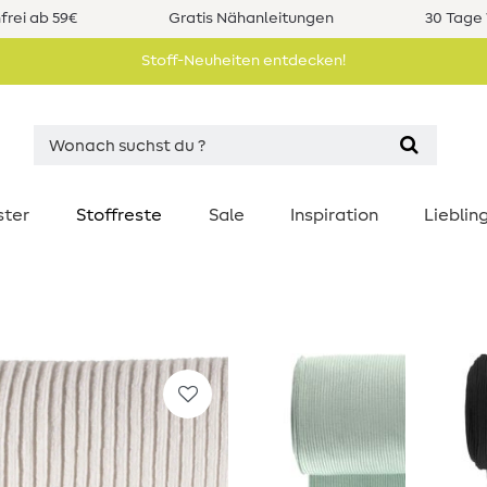
rei ab 59€
Gratis Nähanleitungen
30 Tage 
Stoff-Neuheiten entdecken!
ster
Stoffreste
Sale
Inspiration
Liebli