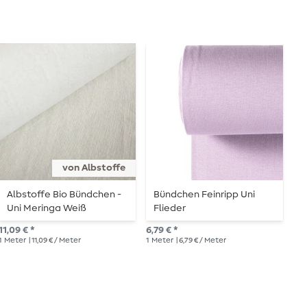
von Albstoffe
Albstoffe Bio Bündchen -
Bündchen Feinripp Uni
B
Uni Meringa Weiß
Flieder
O
11,09 € *
6,79 € *
6,7
1
Meter
| 11,09 € / Meter
1
Meter
| 6,79 € / Meter
1
Me