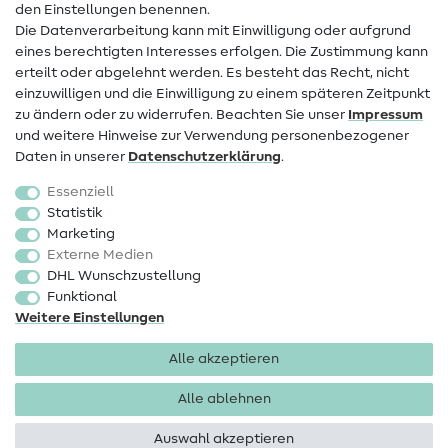
den Einstellungen benennen.
FAQ
Die Datenverarbeitung kann mit Einwilligung oder aufgrund
eines berechtigten Interesses erfolgen. Die Zustimmung kann
Widerrufsrecht
erteilt oder abgelehnt werden. Es besteht das Recht, nicht
Beliebt
einzuwilligen und die Einwilligung zu einem späteren Zeitpunkt
zu ändern oder zu widerrufen. Beachten Sie unser
Impressum
und weitere Hinweise zur Verwendung personenbezogener
Stoffe
Daten in unserer
Daten­schutz­erklärung
.
Nähzubehör
Essenziell
Sale
Statistik
Marketing
Schnittmuster
Externe Medien
DHL Wunschzustellung
Funktional
Weitere Einstellungen
Alle akzeptieren
Impressum
Datenschutz
AGB
Widerrufsbelehrung
Alle ablehnen
Auswahl akzeptieren
Copyright 2026 SewIY GmbH