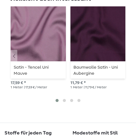
Satin - Tencel Uni
Baumwolle Satin - Uni
V
Mauve
Aubergine
D
S
17,59 € *
11,79 € *
14,
1
Meter
| 17,59 € / Meter
1
Meter
| 11,79 € / Meter
1
Me
Stoffe für jeden Tag
Modestoffe mit Stil