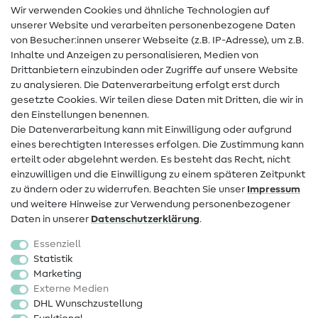
Wir verwenden Cookies und ähnliche Technologien auf
Nähanleitungen
unserer Website und verarbeiten personenbezogene Daten
Hilfe & Kontakt
von Besucher:innen unserer Webseite (z.B. IP-Adresse), um z.B.
Inhalte und Anzeigen zu personalisieren, Medien von
Drittanbietern einzubinden oder Zugriffe auf unsere Website
Kontakt
zu analysieren. Die Datenverarbeitung erfolgt erst durch
Infos zum Betreiberwechsel
gesetzte Cookies. Wir teilen diese Daten mit Dritten, die wir in
den Einstellungen benennen.
FAQ
Die Datenverarbeitung kann mit Einwilligung oder aufgrund
eines berechtigten Interesses erfolgen. Die Zustimmung kann
Widerrufsrecht
erteilt oder abgelehnt werden. Es besteht das Recht, nicht
Beliebt
einzuwilligen und die Einwilligung zu einem späteren Zeitpunkt
zu ändern oder zu widerrufen. Beachten Sie unser
Impressum
und weitere Hinweise zur Verwendung personenbezogener
Stoffe
Daten in unserer
Daten­schutz­erklärung
.
Nähzubehör
Essenziell
Sale
Statistik
Marketing
Schnittmuster
Externe Medien
DHL Wunschzustellung