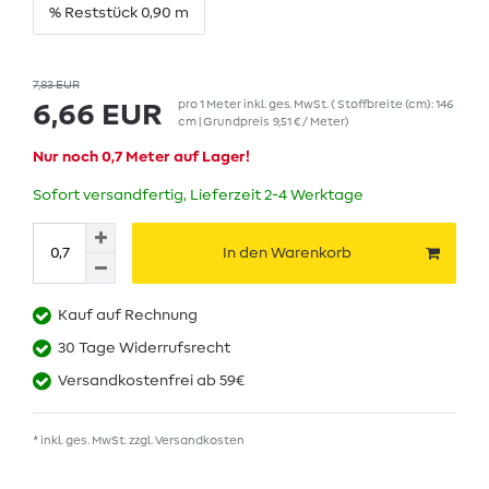
% Reststück 0,90 m
7,83 EUR
pro
1
Meter
inkl. ges. MwSt.
( Stoffbreite (cm): 146
6,66 EUR
cm | Grundpreis
9,51 € / Meter
)
Nur noch 0,7 Meter auf Lager!
Sofort versandfertig, Lieferzeit 2-4 Werktage
In den Warenkorb
Kauf auf Rechnung
30 Tage Widerrufsrecht
Versandkostenfrei ab 59€
* inkl. ges. MwSt. zzgl.
Versandkosten