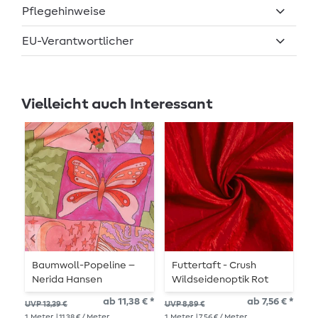
Pflegehinweise
EU-Verantwortlicher
Vielleicht auch Interessant
Baumwoll-Popeline –
Futtertaft - Crush
V
Nerida Hansen
Wildseidenoptik Rot
D
Digitaldruck Creatures
ab 11,38 € *
ab 7,56 € *
UVP 13,39 €
UVP 8,89 €
UVP
Pink
1
Meter
| 11,38 € / Meter
1
Meter
| 7,56 € / Meter
1
Me