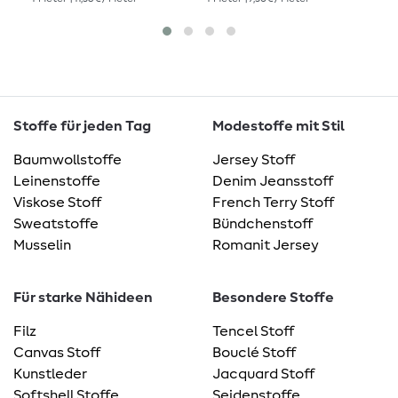
Stoffe für jeden Tag
Modestoffe mit Stil
Baumwollstoffe
Jersey Stoff
Leinenstoffe
Denim Jeansstoff
Viskose Stoff
French Terry Stoff
Sweatstoffe
Bündchenstoff
Musselin
Romanit Jersey
Für starke Nähideen
Besondere Stoffe
Filz
Tencel Stoff
Canvas Stoff
Bouclé Stoff
Kunstleder
Jacquard Stoff
Softshell Stoffe
Seidenstoffe