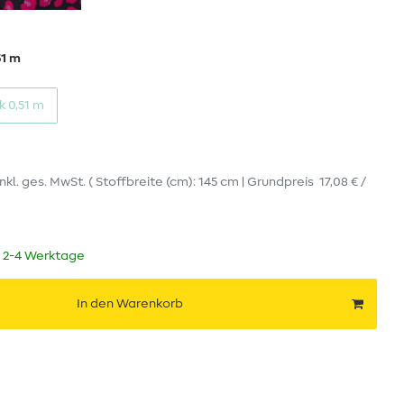
51 m
k 0,51 m
inkl. ges. MwSt.
( Stoffbreite (cm): 145 cm | Grundpreis
17,08 € /
t 2-4 Werktage
In den Warenkorb