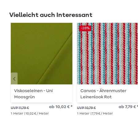
Vielleicht auch Interessant
-28%
Viskoseleinen - Uni
Canvas - Ährenmuster
Moosgrün
Leinenlook Rot
ab 10,02 € *
ab 7,79 € 
UVP 11,79 €
UVP 10,79 €
1
Meter
| 10,02 € / Meter
1
Meter
| 7,79 € / Meter