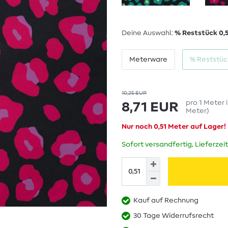
Deine Auswahl:
% Reststück 0,
Meterware
% Reststüc
10,25 EUR
pro
1
Meter
8,71 EUR
Meter
)
Nur noch 0,51 Meter auf Lager!
Sofort versandfertig, Lieferzei
Kauf auf Rechnung
30 Tage Widerrufsrecht