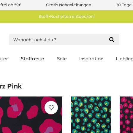
rei ab 59€
Gratis Nähanleitungen
30 Tage 
Stoff-Neuheiten entdecken!
ster
Stoffreste
Sale
Inspiration
Liebli
rz Pink