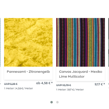
Pannesamt - Zitronengelb
Canvas Jacquard - Mexiko
Lime Multicolor
ab 4,58 € *
*
UVP 5,39 €
9,17 € *
UVP 10,79 €
1
Meter
| 4,58 € / Meter
1
Meter
| 9,17 € / Meter