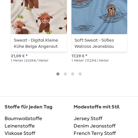
Sweat - Digital Kleine
Soft Sweat - Süßes
B
Kühe Beige Angeraut
Walross Jeansblau
L
Angeraut
M
21,09 € *
17,29 € *
27,
G
1
Meter
| 21,09 € / Meter
1
Meter
| 17,29 € / Meter
1
Me
Stoffe für jeden Tag
Modestoffe mit Stil
Baumwollstoffe
Jersey Stoff
Leinenstoffe
Denim Jeansstoff
Viskose Stoff
French Terry Stoff