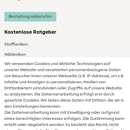
Bestellung widerrufen
Kostenlose Ratgeber
Stofflexikon
Nählexikon
Wir verwenden Cookies und ähnliche Technologien auf
Nähanleitungen
unserer Website und verarbeiten personenbezogene Daten
Hilfe & Kontakt
von Besucher:innen unserer Webseite (z.B. IP-Adresse), um z.B.
Inhalte und Anzeigen zu personalisieren, Medien von
Drittanbietern einzubinden oder Zugriffe auf unsere Website
Kontakt
zu analysieren. Die Datenverarbeitung erfolgt erst durch
Infos zum Betreiberwechsel
gesetzte Cookies. Wir teilen diese Daten mit Dritten, die wir in
den Einstellungen benennen.
FAQ
Die Datenverarbeitung kann mit Einwilligung oder aufgrund
eines berechtigten Interesses erfolgen. Die Zustimmung kann
Widerrufsrecht
erteilt oder abgelehnt werden. Es besteht das Recht, nicht