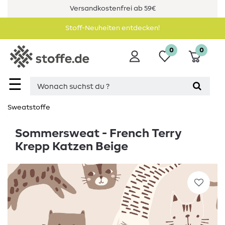
Versandkostenfrei ab 59€
Stoff-Neuheiten entdecken!
0
0
☰
Sweatstoffe
Sommersweat - French Terry
Krepp Katzen Beige