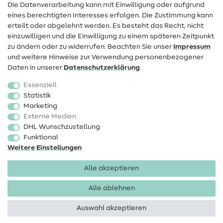
Die Datenverarbeitung kann mit Einwilligung oder aufgrund
eines berechtigten Interesses erfolgen. Die Zustimmung kann
Widerrufsrecht
erteilt oder abgelehnt werden. Es besteht das Recht, nicht
Beliebt
einzuwilligen und die Einwilligung zu einem späteren Zeitpunkt
zu ändern oder zu widerrufen. Beachten Sie unser
Impressum
und weitere Hinweise zur Verwendung personenbezogener
Stoffe
Daten in unserer
Daten­schutz­erklärung
.
Nähzubehör
Essenziell
Sale
Statistik
Marketing
Schnittmuster
Externe Medien
DHL Wunschzustellung
Funktional
Weitere Einstellungen
Alle akzeptieren
Impressum
Datenschutz
AGB
Widerrufsbelehrung
Alle ablehnen
Auswahl akzeptieren
Copyright 2026 SewIY GmbH