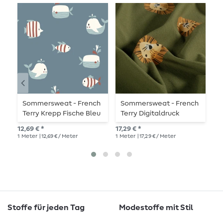
Sommersweat - French
Sommersweat - French
S
Terry Krepp Fische Bleu
Terry Digitaldruck
T
Löwengesichter Khaki
A
12,69 € *
17,29 € *
18,
1
Meter
| 12,69 € / Meter
1
Meter
| 17,29 € / Meter
1
Me
Stoffe für jeden Tag
Modestoffe mit Stil