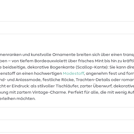
e Blumenranken und kunstvolle Ornamente breiten sich über einen t
rben – von tiefem Bordeauxviolett über frisches Mint bis hin zu kräf
e beidseitige, dekorative Bogenkante (Scallop-Kante): Sie kann dir
itzenstoff an einen hochwertigen
Modestoff
, angenehm fest und for
end- und Anlassmode, festliche Röcke, Trachten-Details oder romant
ht er Eindruck: als stilvoller Tischläufer, zarter Überwurf, dekora
mmung mit zartem Vintage-Charme. Perfekt für alle, die mit wenig 
erleihen möchten.