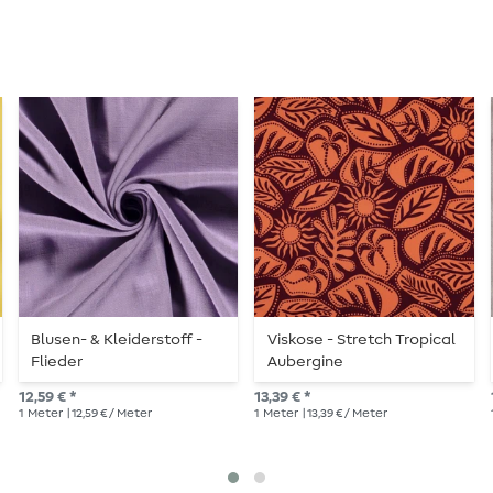
Blusen- & Kleiderstoff -
Viskose - Stretch Tropical
Flieder
Aubergine
12,59 € *
13,39 € *
1
Meter
| 12,59 € / Meter
1
Meter
| 13,39 € / Meter