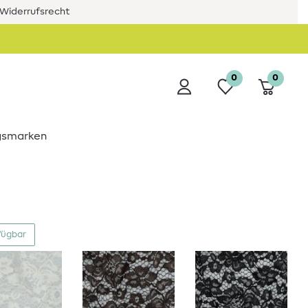
Widerrufsrecht
0
0
ngsmarken
fügbar