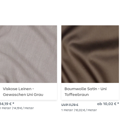
Viskose Leinen -
Baumwolle Satin - Uni
V
Gewaschen Uni Grau
Toffeebraun
K
14,19 € *
ab 10,02 € *
10,
UVP 11,79 €
1
Meter
| 14,19 € / Meter
1
Me
1
Meter
| 10,02 € / Meter