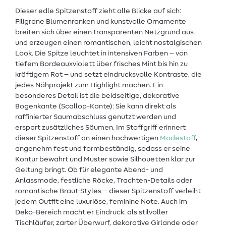
Dieser edle Spitzenstoff zieht alle Blicke auf sich:
Filigrane Blumenranken und kunstvolle Ornamente
breiten sich über einen transparenten Netzgrund aus
und erzeugen einen romantischen, leicht nostalgischen
Look. Die Spitze leuchtet in intensiven Farben – von
tiefem Bordeauxviolett über frisches Mint bis hin zu
kräftigem Rot – und setzt eindrucksvolle Kontraste, die
jedes Nähprojekt zum Highlight machen. Ein
besonderes Detail ist die beidseitige, dekorative
Bogenkante (Scallop-Kante): Sie kann direkt als
raffinierter Saumabschluss genutzt werden und
erspart zusätzliches Säumen. Im Stoffgriff erinnert
dieser Spitzenstoff an einen hochwertigen
Modestoff
,
angenehm fest und formbeständig, sodass er seine
Kontur bewahrt und Muster sowie Silhouetten klar zur
Geltung bringt. Ob für elegante Abend- und
Anlassmode, festliche Röcke, Trachten-Details oder
romantische Braut-Styles – dieser Spitzenstoff verleiht
jedem Outfit eine luxuriöse, feminine Note. Auch im
Deko-Bereich macht er Eindruck: als stilvoller
Tischläufer, zarter Überwurf, dekorative Girlande oder