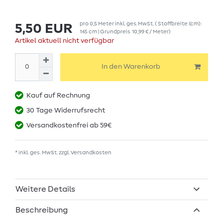
pro
0,5
Meter
inkl. ges. MwSt.
( Stoffbreite (cm):
5,50 EUR
145 cm | Grundpreis
10,99 € / Meter
)
Artikel aktuell nicht verfügbar
In den Warenkorb
Kauf auf Rechnung
30 Tage Widerrufsrecht
Versandkostenfrei ab 59€
* inkl. ges. MwSt. zzgl.
Versandkosten
Weitere Details
Beschreibung