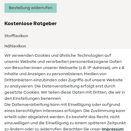
Bestellung widerrufen
Kostenlose Ratgeber
Stofflexikon
Nählexikon
Wir verwenden Cookies und ähnliche Technologien auf
Nähanleitungen
unserer Website und verarbeiten personenbezogene Daten
von Besucher:innen unserer Webseite (z.B. IP-Adresse), um z.B.
Hilfe & Kontakt
Inhalte und Anzeigen zu personalisieren, Medien von
Drittanbietern einzubinden oder Zugriffe auf unsere Website
Kontakt
zu analysieren. Die Datenverarbeitung erfolgt erst durch
Infos zum Betreiberwechsel
gesetzte Cookies. Wir teilen diese Daten mit Dritten, die wir in
den Einstellungen benennen.
FAQ
Die Datenverarbeitung kann mit Einwilligung oder aufgrund
eines berechtigten Interesses erfolgen. Die Zustimmung kann
Widerrufsrecht
erteilt oder abgelehnt werden. Es besteht das Recht, nicht
Beliebt
einzuwilligen und die Einwilligung zu einem späteren Zeitpunkt
zu ändern oder zu widerrufen. Beachten Sie unser
Impressum