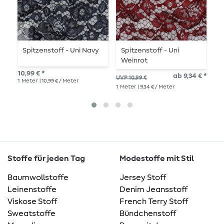
Spitzenstoff - Uni Navy
Spitzenstoff - Uni
S
Weinrot
E
10,99 € *
ab 9,34 € *
10,
UVP 10,99 €
1
Meter
| 10,99 € / Meter
1
Me
1
Meter
| 9,34 € / Meter
Stoffe für jeden Tag
Modestoffe mit Stil
Baumwollstoffe
Jersey Stoff
Leinenstoffe
Denim Jeansstoff
Viskose Stoff
French Terry Stoff
Sweatstoffe
Bündchenstoff