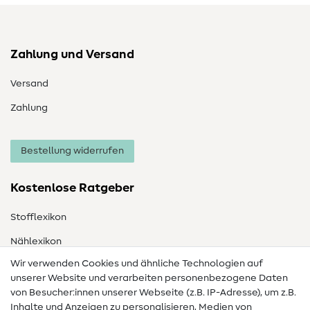
Zahlung und Versand
Versand
Zahlung
Bestellung widerrufen
Kostenlose Ratgeber
Stofflexikon
Nählexikon
Wir verwenden Cookies und ähnliche Technologien auf
Nähanleitungen
unserer Website und verarbeiten personenbezogene Daten
von Besucher:innen unserer Webseite (z.B. IP-Adresse), um z.B.
Hilfe & Kontakt
Inhalte und Anzeigen zu personalisieren, Medien von