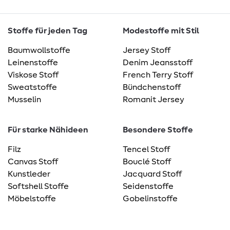
Stoffe für jeden Tag
Modestoffe mit Stil
Baumwollstoffe
Jersey Stoff
Leinenstoffe
Denim Jeansstoff
Viskose Stoff
French Terry Stoff
Sweatstoffe
Bündchenstoff
Musselin
Romanit Jersey
Für starke Nähideen
Besondere Stoffe
Filz
Tencel Stoff
Canvas Stoff
Bouclé Stoff
Kunstleder
Jacquard Stoff
Softshell Stoffe
Seidenstoffe
Möbelstoffe
Gobelinstoffe