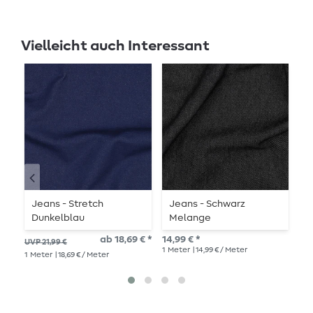
Vielleicht auch Interessant
Jeans - Stretch
Jeans - Schwarz
J
Dunkelblau
Melange
B
ab 18,69 € *
14,99 € *
14,
UVP 21,99 €
1
Meter
| 14,99 € / Meter
1
Me
1
Meter
| 18,69 € / Meter