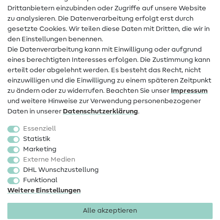
Drittanbietern einzubinden oder Zugriffe auf unsere Website
Kontakt
zu analysieren. Die Datenverarbeitung erfolgt erst durch
Infos zum Betreiberwechsel
gesetzte Cookies. Wir teilen diese Daten mit Dritten, die wir in
den Einstellungen benennen.
FAQ
Die Datenverarbeitung kann mit Einwilligung oder aufgrund
eines berechtigten Interesses erfolgen. Die Zustimmung kann
Widerrufsrecht
erteilt oder abgelehnt werden. Es besteht das Recht, nicht
Beliebt
einzuwilligen und die Einwilligung zu einem späteren Zeitpunkt
zu ändern oder zu widerrufen. Beachten Sie unser
Impressum
und weitere Hinweise zur Verwendung personenbezogener
Stoffe
Daten in unserer
Daten­schutz­erklärung
.
Nähzubehör
Essenziell
Sale
Statistik
Marketing
Schnittmuster
Externe Medien
DHL Wunschzustellung
Funktional
Weitere Einstellungen
Alle akzeptieren
Impressum
Datenschutz
AGB