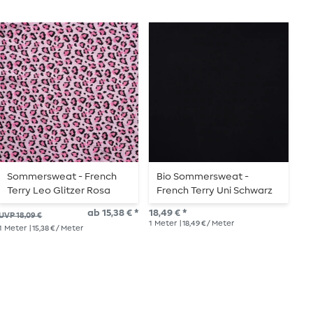
Sommersweat - French
Bio Sommersweat -
B
Terry Leo Glitzer Rosa
French Terry Uni Schwarz
F
I
ab 15,38 € *
18,49 € *
16,
UVP 18,09 €
1
Meter
| 18,49 € / Meter
1
Me
1
Meter
| 15,38 € / Meter