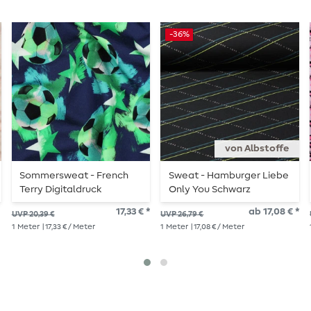
-36%
von Albstoffe
Sommersweat - French
Sweat - Hamburger Liebe
Terry Digitaldruck
Only You Schwarz
Fußbälle Navy Angeraut
17,33 € *
ab 17,08 € *
UVP 20,39 €
UVP 26,79 €
1
Meter
| 17,33 € / Meter
1
Meter
| 17,08 € / Meter