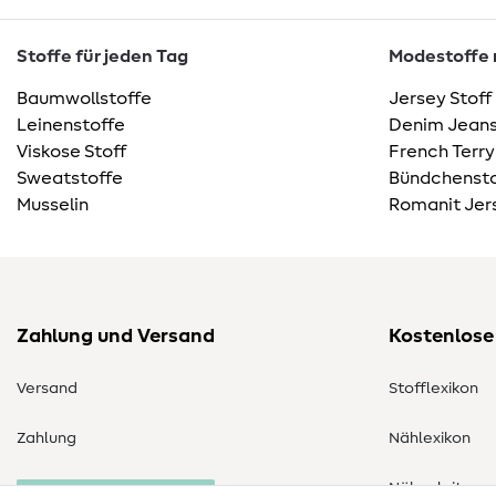
Stoffe für jeden Tag
Modestoffe m
Baumwollstoffe
Jersey Stoff
Leinenstoffe
Denim Jeans
Viskose Stoff
French Terry
Sweatstoffe
Bündchensto
Musselin
Romanit Jer
Zahlung und Versand
Kostenlose
Versand
Stofflexikon
Zahlung
Nählexikon
Nähanleitung