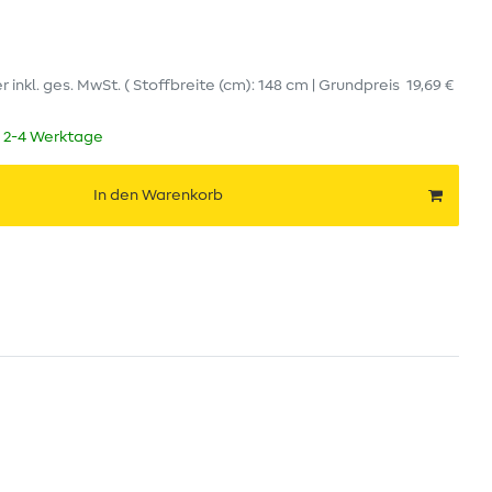
er
inkl. ges. MwSt.
( Stoffbreite (cm): 148 cm | Grundpreis
19,69 €
t 2-4 Werktage
In den Warenkorb