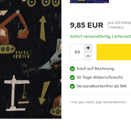
pro
0,5
Met
9,85 EUR
/ Meter
)
Sofort versandfertig, Lieferzei
Kauf auf Rechnung
30 Tage Widerrufsrecht
Versandkostenfrei ab 59€
* inkl. ges. MwSt. zzgl.
Versandkosten