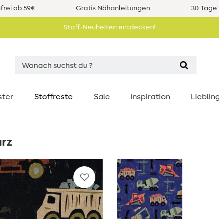
rei ab 59€
Gratis Nähanleitungen
30 Tage 
Stoff-Neuheiten entdecken!
ster
Stoffreste
Sale
Inspiration
Liebli
arz