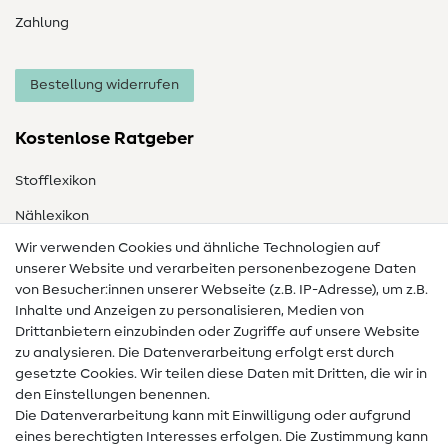
Zahlung
Bestellung widerrufen
Kostenlose Ratgeber
Stofflexikon
Nählexikon
Wir verwenden Cookies und ähnliche Technologien auf
Nähanleitungen
unserer Website und verarbeiten personenbezogene Daten
Hilfe & Kontakt
von Besucher:innen unserer Webseite (z.B. IP-Adresse), um z.B.
Inhalte und Anzeigen zu personalisieren, Medien von
Drittanbietern einzubinden oder Zugriffe auf unsere Website
Kontakt
zu analysieren. Die Datenverarbeitung erfolgt erst durch
Infos zum Betreiberwechsel
gesetzte Cookies. Wir teilen diese Daten mit Dritten, die wir in
den Einstellungen benennen.
FAQ
Die Datenverarbeitung kann mit Einwilligung oder aufgrund
eines berechtigten Interesses erfolgen. Die Zustimmung kann
Widerrufsrecht