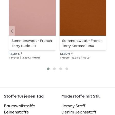
Sommersweat - French
Sommersweat - French
B
Terry Nude 131
Terry Karamell 550
L
Schlingenstruktur
Schlingenstruktur
Q
13,39 € *
13,39 € *
27,
F
1
Meter
| 13,39 € / Meter
1
Meter
| 13,39 € / Meter
1
Me
Stoffe für jeden Tag
Modestoffe mit Stil
Baumwollstoffe
Jersey Stoff
Leinenstoffe
Denim Jeansstoff