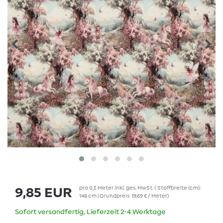
pro
0,5
Meter
inkl. ges. MwSt.
( Stoffbreite (cm):
9,85 EUR
148 cm | Grundpreis
19,69 € / Meter
)
Sofort versandfertig, Lieferzeit 2-4 Werktage