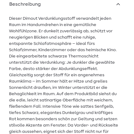
Beschreibung
Dieser Dimout Verdunklungsstoff verwandelt jeden
Raum im Handumdrehen in eine gemütliche
Wohlfühlzone. Er dunkelt zuverlässig ab, schützt vor
neugierigen Blicken und schafft eine ruhige,
entspannte Schlafatmosphäre – ideal fürs
Schlafzimmer, Kinderzimmer oder das heimische Kino.
Die eingearbeitete schwarze Thermoschicht
unterstützt die Verdunklung: Je dunkler die gewählte
Farbe, desto stärker der Abdunklungseffekt.
Gleichzeitig sorgt der Stoff für ein angenehmes
Raumklima – im Sommer hält er Hitze und grelles
Sonnenlicht draußen, im Winter unterstützt er die
Behaglichkeit im Raum. Auf dem Produktbild siehst du
die edle, leicht satinartige Oberfläche mit weichem,
fließendem Fall. Intensive Töne wie sattes Senfgelb,
tiefes Schwarz, elegantes Dunkelgrau und kräftiges
Rot kommen besonders schön zur Geltung und setzen
stilvolle Akzente am Fenster. Da Vorder- und Rückseite
gleich aussehen, eignet sich der Stoff nicht nur für