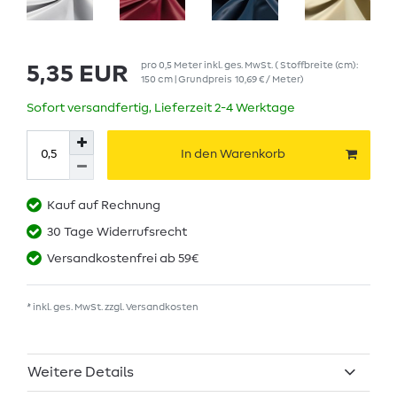
pro
0,5
Meter
inkl. ges. MwSt.
( Stoffbreite (cm):
5,35 EUR
150 cm | Grundpreis
10,69 € / Meter
)
Sofort versandfertig, Lieferzeit 2-4 Werktage
In den Warenkorb
Kauf auf Rechnung
30 Tage Widerrufsrecht
Versandkostenfrei ab 59€
* inkl. ges. MwSt. zzgl.
Versandkosten
Weitere Details