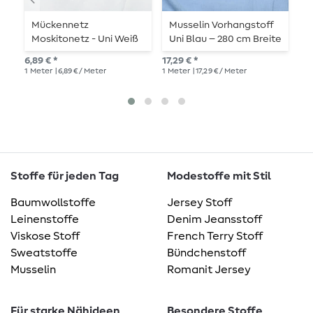
Mückennetz
Musselin Vorhangstoff
V
Moskitonetz - Uni Weiß
Uni Blau – 280 cm Breite
L
Extrabreit 300 cm
6,89 € *
17,29 € *
8,0
1
Meter
| 6,89 € / Meter
1
Meter
| 17,29 € / Meter
1
Me
Stoffe für jeden Tag
Modestoffe mit Stil
Baumwollstoffe
Jersey Stoff
Leinenstoffe
Denim Jeansstoff
Viskose Stoff
French Terry Stoff
Sweatstoffe
Bündchenstoff
Musselin
Romanit Jersey
Für starke Nähideen
Besondere Stoffe