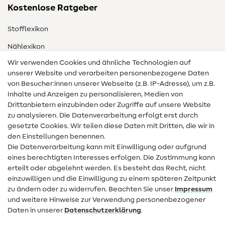
Kostenlose Ratgeber
Stofflexikon
Nählexikon
Wir verwenden Cookies und ähnliche Technologien auf
Nähanleitungen
unserer Website und verarbeiten personenbezogene Daten
von Besucher:innen unserer Webseite (z.B. IP-Adresse), um z.B.
Hilfe & Kontakt
Inhalte und Anzeigen zu personalisieren, Medien von
Drittanbietern einzubinden oder Zugriffe auf unsere Website
Kontakt
zu analysieren. Die Datenverarbeitung erfolgt erst durch
Infos zum Betreiberwechsel
gesetzte Cookies. Wir teilen diese Daten mit Dritten, die wir in
den Einstellungen benennen.
FAQ
Die Datenverarbeitung kann mit Einwilligung oder aufgrund
eines berechtigten Interesses erfolgen. Die Zustimmung kann
Widerrufsrecht
erteilt oder abgelehnt werden. Es besteht das Recht, nicht
Beliebt
einzuwilligen und die Einwilligung zu einem späteren Zeitpunkt
zu ändern oder zu widerrufen. Beachten Sie unser
Impressum
und weitere Hinweise zur Verwendung personenbezogener
Stoffe
Daten in unserer
Daten­schutz­erklärung
.
Nähzubehör