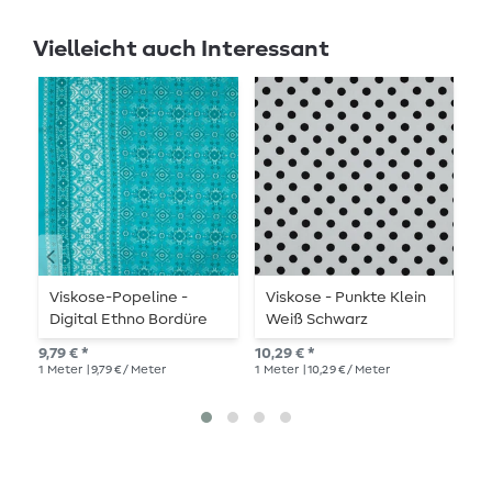
Vielleicht auch Interessant
Viskose-Popeline -
Viskose - Punkte Klein
V
Digital Ethno Bordüre
Weiß Schwarz
G
Türkis
E
9,79 € *
10,29 € *
14,
1
Meter
| 9,79 € / Meter
1
Meter
| 10,29 € / Meter
1
Me