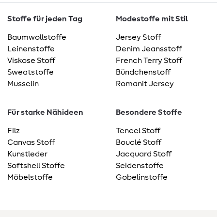
Stoffe für jeden Tag
Modestoffe mit Stil
Baumwollstoffe
Jersey Stoff
Leinenstoffe
Denim Jeansstoff
Viskose Stoff
French Terry Stoff
Sweatstoffe
Bündchenstoff
Musselin
Romanit Jersey
Für starke Nähideen
Besondere Stoffe
Filz
Tencel Stoff
Canvas Stoff
Bouclé Stoff
Kunstleder
Jacquard Stoff
Softshell Stoffe
Seidenstoffe
Möbelstoffe
Gobelinstoffe