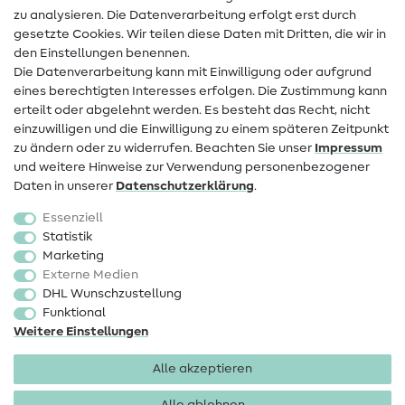
zu analysieren. Die Datenverarbeitung erfolgt erst durch
Infos zum Betreiberwechsel
gesetzte Cookies. Wir teilen diese Daten mit Dritten, die wir in
den Einstellungen benennen.
FAQ
Die Datenverarbeitung kann mit Einwilligung oder aufgrund
eines berechtigten Interesses erfolgen. Die Zustimmung kann
Widerrufsrecht
erteilt oder abgelehnt werden. Es besteht das Recht, nicht
Beliebt
einzuwilligen und die Einwilligung zu einem späteren Zeitpunkt
zu ändern oder zu widerrufen. Beachten Sie unser
Impressum
und weitere Hinweise zur Verwendung personenbezogener
Stoffe
Daten in unserer
Daten­schutz­erklärung
.
Nähzubehör
Essenziell
Sale
Statistik
Marketing
Schnittmuster
Externe Medien
DHL Wunschzustellung
Funktional
Weitere Einstellungen
Alle akzeptieren
Impressum
Datenschutz
AGB
Widerrufsbelehrung