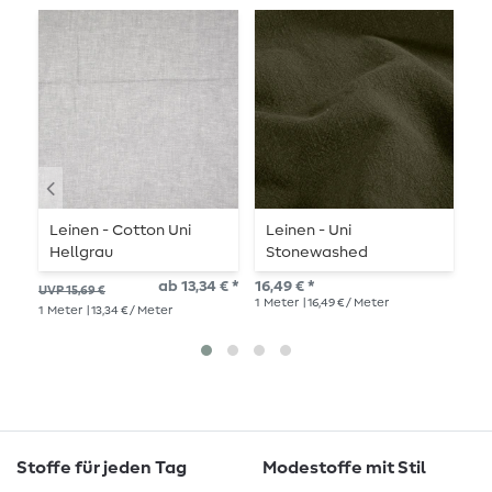
Leinen - Cotton Uni
Leinen - Uni
V
Hellgrau
Stonewashed
S
Dunkelgrün
ab 13,34 € *
16,49 € *
14,
UVP 15,69 €
1
Meter
| 16,49 € / Meter
1
Me
1
Meter
| 13,34 € / Meter
Stoffe für jeden Tag
Modestoffe mit Stil