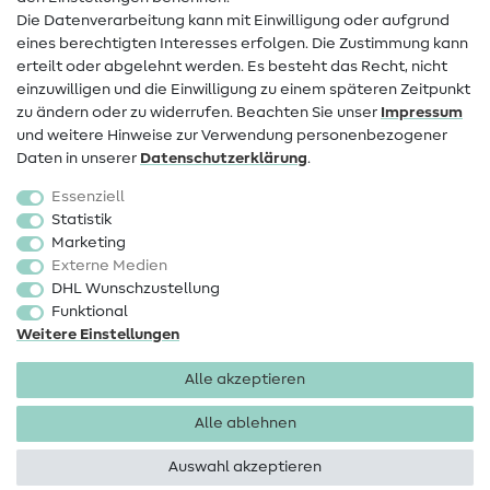
FAQ
Die Datenverarbeitung kann mit Einwilligung oder aufgrund
eines berechtigten Interesses erfolgen. Die Zustimmung kann
Widerrufsrecht
erteilt oder abgelehnt werden. Es besteht das Recht, nicht
Beliebt
einzuwilligen und die Einwilligung zu einem späteren Zeitpunkt
zu ändern oder zu widerrufen. Beachten Sie unser
Impressum
und weitere Hinweise zur Verwendung personenbezogener
Stoffe
Daten in unserer
Daten­schutz­erklärung
.
Nähzubehör
Essenziell
Sale
Statistik
Marketing
Schnittmuster
Externe Medien
DHL Wunschzustellung
Funktional
Weitere Einstellungen
Alle akzeptieren
Impressum
Datenschutz
AGB
Widerrufsbelehrung
Alle ablehnen
Auswahl akzeptieren
Copyright 2026 SewIY GmbH