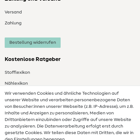
Versand
Zahlung
Bestellung widerrufen
Kostenlose Ratgeber
Stofflexikon
Nählexikon
Wir verwenden Cookies und ähnliche Technologien auf
Nähanleitungen
unserer Website und verarbeiten personenbezogene Daten
von Besucher:innen unserer Webseite (z.B. IP-Adresse), um z.B.
Hilfe & Kontakt
Inhalte und Anzeigen zu personalisieren, Medien von
Drittanbietern einzubinden oder Zugriffe auf unsere Website
Kontakt
zu analysieren. Die Datenverarbeitung erfolgt erst durch
Infos zum Betreiberwechsel
gesetzte Cookies. Wir teilen diese Daten mit Dritten, die wir in
den Einstellungen benennen.