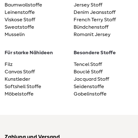
Baumwollstoffe
Jersey Stoff
Leinenstoffe
Denim Jeansstoff
Viskose Stoff
French Terry Stoff
Sweatstoffe
Bündchenstoff
Musselin
Romanit Jersey
Für starke Nähideen
Besondere Stoffe
Filz
Tencel Stoff
Canvas Stoff
Bouclé Stoff
Kunstleder
Jacquard Stoff
Softshell Stoffe
Seidenstoffe
Möbelstoffe
Gobelinstoffe
Zahlung und Versand