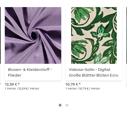
Blusen- & Kleiderstoff -
Viskose-Satin - Digital
Flieder
Große Blätter Blüten Ecru
Grün
*
12,59 € *
10,79 € *
1
Meter
| 12,59 € / Meter
1
Meter
| 10,79 € / Meter