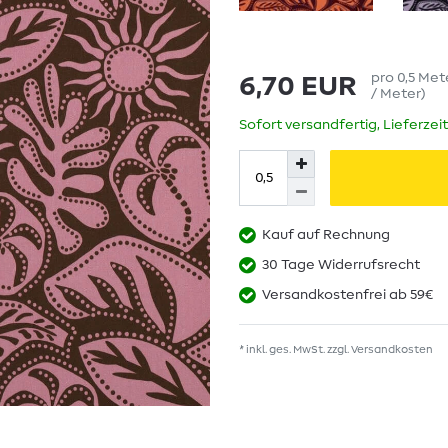
pro
0,5
Met
6,70 EUR
/ Meter
)
Sofort versandfertig, Lieferzei
Kauf auf Rechnung
30 Tage Widerrufsrecht
Versandkostenfrei ab 59€
* inkl. ges. MwSt. zzgl.
Versandkosten