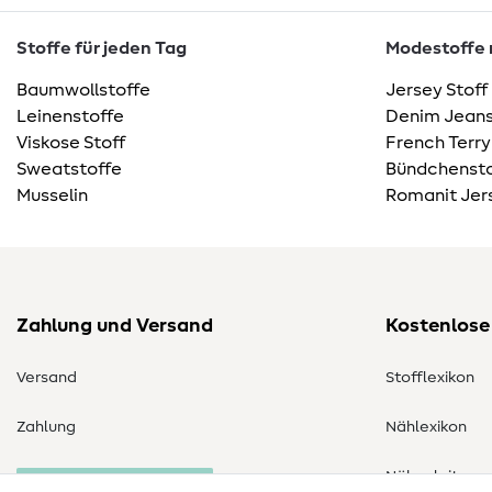
Stoffe für jeden Tag
Modestoffe m
Baumwollstoffe
Jersey Stoff
Leinenstoffe
Denim Jeans
Viskose Stoff
French Terry
Sweatstoffe
Bündchensto
Musselin
Romanit Jer
Zahlung und Versand
Kostenlose
Versand
Stofflexikon
Zahlung
Nählexikon
Nähanleitung
Bestellung widerrufen