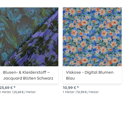
Blusen- & Kleiderstoff –
Viskose - Digital Blumen
S
Jacquard Blüten Schwarz
Blau
N
Türkis
25,69 € *
10,99 € *
UVP
1
Meter
| 25,69 € / Meter
1
Meter
| 10,99 € / Meter
1
Me