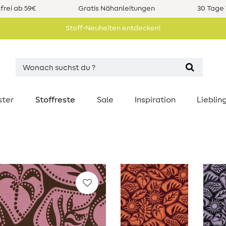
rei ab 59€
Gratis Nähanleitungen
30 Tage 
Stoff-Neuheiten entdecken!
ster
Stoffreste
Sale
Inspiration
Liebli