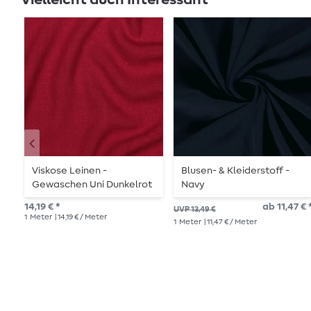
Viskose Leinen -
Blusen- & Kleiderstoff -
Gewaschen Uni Dunkelrot
Navy
14,19 € *
ab 11,47 € 
UVP 13,49 €
1
Meter
| 14,19 € / Meter
1
Meter
| 11,47 € / Meter