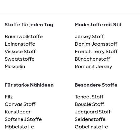
Stoffe für jeden Tag
Modestoffe mit Stil
Baumwollstoffe
Jersey Stoff
Leinenstoffe
Denim Jeansstoff
Viskose Stoff
French Terry Stoff
Sweatstoffe
Bündchenstoff
Musselin
Romanit Jersey
Für starke Nähideen
Besondere Stoffe
Filz
Tencel Stoff
Canvas Stoff
Bouclé Stoff
Kunstleder
Jacquard Stoff
Softshell Stoffe
Seidenstoffe
Möbelstoffe
Gobelinstoffe