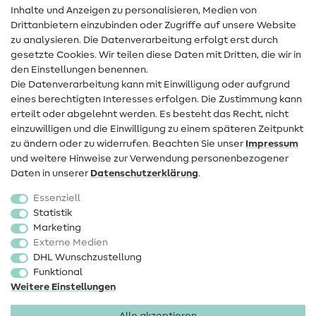
Inhalte und Anzeigen zu personalisieren, Medien von
Drittanbietern einzubinden oder Zugriffe auf unsere Website
Kontakt
zu analysieren. Die Datenverarbeitung erfolgt erst durch
Infos zum Betreiberwechsel
gesetzte Cookies. Wir teilen diese Daten mit Dritten, die wir in
den Einstellungen benennen.
FAQ
Die Datenverarbeitung kann mit Einwilligung oder aufgrund
eines berechtigten Interesses erfolgen. Die Zustimmung kann
Widerrufsrecht
erteilt oder abgelehnt werden. Es besteht das Recht, nicht
Beliebt
einzuwilligen und die Einwilligung zu einem späteren Zeitpunkt
zu ändern oder zu widerrufen. Beachten Sie unser
Impressum
und weitere Hinweise zur Verwendung personenbezogener
Stoffe
Daten in unserer
Daten­schutz­erklärung
.
Nähzubehör
Essenziell
Sale
Statistik
Marketing
Schnittmuster
Externe Medien
DHL Wunschzustellung
Funktional
Weitere Einstellungen