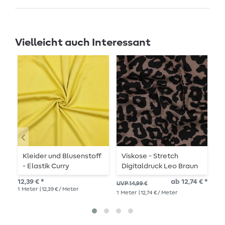
Vielleicht auch Interessant
Kleider und Blusenstoff
Viskose - Stretch
V
- Elastik Curry
Digitaldruck Leo Braun
G
12,39 € *
ab 12,74 € *
UVP 14,99 €
UVP
1
Meter
| 12,39 € / Meter
1
Meter
| 12,74 € / Meter
1
Me