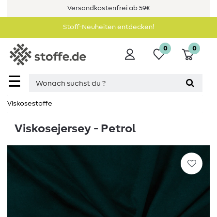
Versandkostenfrei ab 59€
Stoff-Neuheiten entdecken!
0
0
☰
Viskosestoffe
Viskosejersey - Petrol