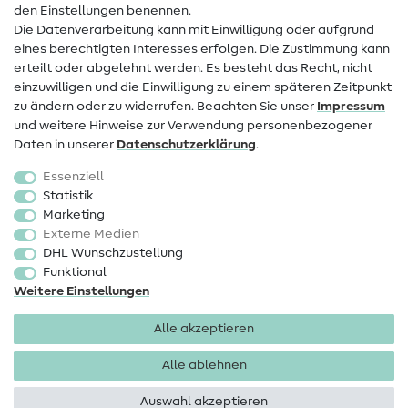
den Einstellungen benennen.
FAQ
Die Datenverarbeitung kann mit Einwilligung oder aufgrund
eines berechtigten Interesses erfolgen. Die Zustimmung kann
Widerrufsrecht
erteilt oder abgelehnt werden. Es besteht das Recht, nicht
Beliebt
einzuwilligen und die Einwilligung zu einem späteren Zeitpunkt
zu ändern oder zu widerrufen. Beachten Sie unser
Impressum
und weitere Hinweise zur Verwendung personenbezogener
Stoffe
Daten in unserer
Daten­schutz­erklärung
.
Nähzubehör
Essenziell
Sale
Statistik
Marketing
Schnittmuster
Externe Medien
DHL Wunschzustellung
Funktional
Weitere Einstellungen
Alle akzeptieren
Impressum
Datenschutz
AGB
Widerrufsbelehrung
Alle ablehnen
Auswahl akzeptieren
Copyright 2026 SewIY GmbH