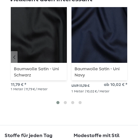
Baumwolle Satin - Uni
Baumwolle Satin - Uni
B
Schwarz
Navy
H
11,79 € *
ab 10,02 € *
UVP 11,79 €
UVP
1
Meter
| 11,79 € / Meter
1
Meter
| 10,02 € / Meter
1
Me
Stoffe für jeden Tag
Modestoffe mit Stil